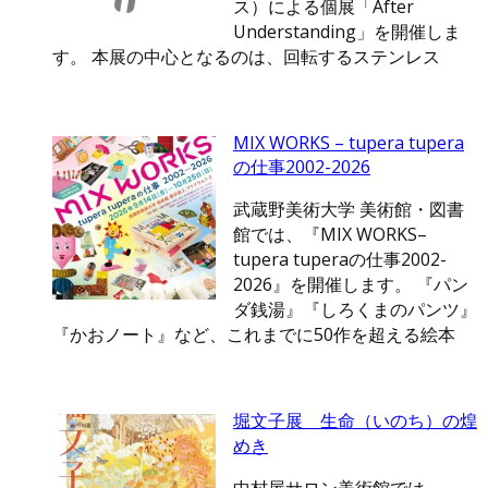
ス）による個展「After
Understanding」を開催しま
す。 本展の中心となるのは、回転するステンレス
MIX WORKS – tupera tupera
の仕事2002-2026
武蔵野美術大学 美術館・図書
館では、『MIX WORKS–
tupera tuperaの仕事2002-
2026』を開催します。 『パン
ダ銭湯』『しろくまのパンツ』
『かおノート』など、これまでに50作を超える絵本
堀文子展 生命（いのち）の煌
めき