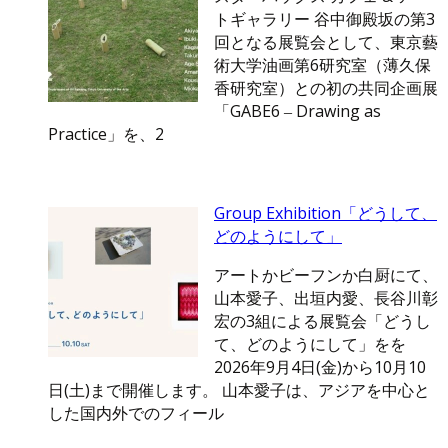
トギャラリー 谷中御殿坂の第3
回となる展覧会として、東京藝
術大学油画第6研究室（薄久保
香研究室）との初の共同企画展
「GABE6 ‒ Drawing as
Practice」を、2
Group Exhibition「どうして、
どのようにして」
アートかビーフンか白厨にて、
山本愛子、出垣内愛、長谷川彰
宏の3組による展覧会「どうし
て、どのようにして」をを
2026年9月4日(金)から10月10
日(土)まで開催します。 山本愛子は、アジアを中心と
した国内外でのフィール