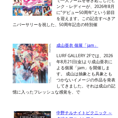
で一大ブームを巻き起こしたピ
ンク・レディーが、2026年8月
に”デビュー50周年”という節目
を迎えます。この記念すべきア
ニバーサリーを祝した、50周年記念の特別催
成山亜衣 個展「jam」
LURF GALLERY 2Fでは、2026
年8月21日(金)より成山亜衣に
よる個展「jam」を開催しま
す。 成山は抽象とも具象とも
つかないイメージの作品を発表
してきました。それは成山の記
憶に入ったフレッシュな感覚を、で
中野チルナイトピクニック ～