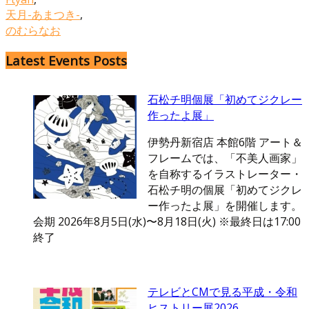
天月-あまつき-
,
のむらなお
Latest Events Posts
石松チ明個展「初めてジクレー
作ったよ展」
伊勢丹新宿店 本館6階 アート＆
フレームでは、「不美人画家」
を自称するイラストレーター・
石松チ明の個展「初めてジクレ
ー作ったよ展」を開催します。
会期 2026年8月5日(水)〜8月18日(火) ※最終日は17:00
終了
テレビとCMで見る平成・令和
ヒストリー展2026