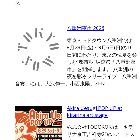
ベ
八重洲夜市 2026
東京ミッドタウン八重洲では、
8月28日(金)～9月6日(日)の10
日間にわたり、東京の晩夏を楽
しむ“都市型”納涼祭「八重洲夜
市」を開催します。 八重洲の
夜を彩るフリーライブ「八重洲
音宴」には、大沢伸一、小西康陽、ZEN-
Akira Uesugi POP UP at
kirarina art stage
株式会社TODOROKIは、キラ
リナ京王吉祥寺2階のアートス