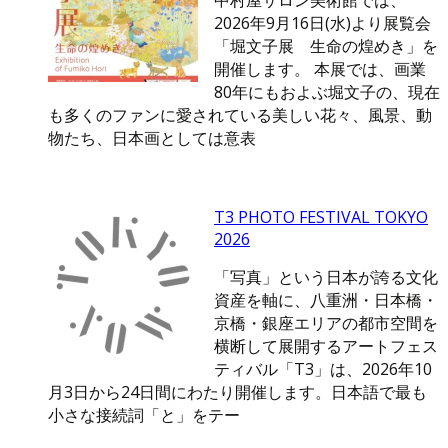
中村屋サロン美術館では、
2026年9月16日(水)より展覧会
「堀文子展 生命の煌めき」を
開催します。 本展では、画業
80年にもおよぶ堀文子の、現在
も多くのファンに愛されている美しい花々、風景、動
物たち、日本画としては意表
T3 PHOTO FESTIVAL TOKYO
2026
「写真」という日本が誇る文化
資産を軸に、八重洲・日本橋・
京橋・銀座エリアの都市空間を
横断して展開するアートフェス
ティバル「T3」は、2026年10
月3日から24日間にわたり開催します。日本語で最も
小さな接続詞「と」をテー