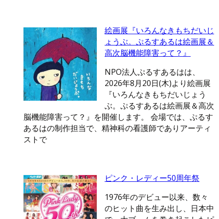
絵画展『いろんなきもちだいじ
ょうぶ。ぷるすあるは絵画展＆
高次脳機能障害って？』
NPO法人ぷるすあるはは、
2026年8月20日(木)より絵画展
『いろんなきもちだいじょう
ぶ。ぷるすあるは絵画展＆高次
脳機能障害って？』を開催します。 会場では、ぷるす
あるはの制作担当で、精神科の看護師でありアーティ
ストで
ピンク・レディー50周年祭
1976年のデビュー以来、数々
のヒット曲を生み出し、日本中