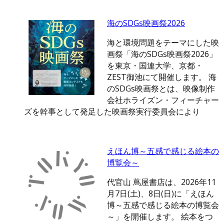
海のSDGs映画祭2026
海と環境問題をテーマにした映
画祭「海のSDGs映画祭2026」
を東京・国連大学、京都・
ZEST御池にて開催します。 海
のSDGs映画祭とは、映像制作
会社ホライズン・フィーチャー
ズを幹事として発足した映画祭実行委員会により
えほん博～五感で感じる絵本の
博覧会～
代官山 蔦屋書店は、2026年11
月7日(土)、8日(日)に「えほん
博～五感で感じる絵本の博覧会
～」を開催します。 絵本をつ