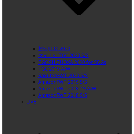
超FUJI-Q! 2020
マイナビ TGC 2020 S/S
TGC SHIZUOKA 2020 for SDGs
TGC 2019 A/W
RakutenFWT 2020 S/S
AmazonFWT 2019 S/S
AmazonFWT 2018-19 A/W
AmazonFWT 2018 S/S
LIVE