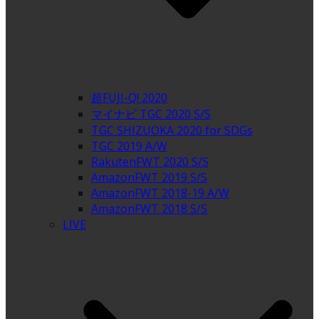
超FUJI-Q! 2020
マイナビ TGC 2020 S/S
TGC SHIZUOKA 2020 for SDGs
TGC 2019 A/W
RakutenFWT 2020 S/S
AmazonFWT 2019 S/S
AmazonFWT 2018-19 A/W
AmazonFWT 2018 S/S
LIVE