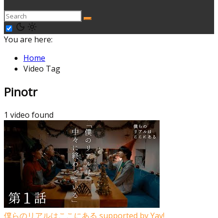
You are here:
Home
Video Tag
Pinotr
1 video found
僕らのリアルはここにある supported by Yay!