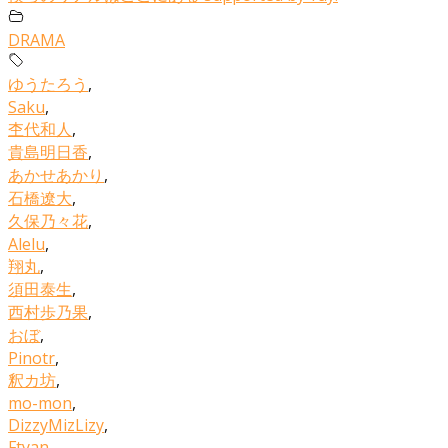
DRAMA
ゆうたろう
,
Saku
,
杢代和人
,
貴島明日香
,
あかせあかり
,
石橋遼大
,
久保乃々花
,
Alelu
,
翔丸
,
須田泰生
,
西村歩乃果
,
おぼ
,
Pinotr
,
釈カ坊
,
mo-mon
,
DizzyMizLizy
,
Ftyan
,