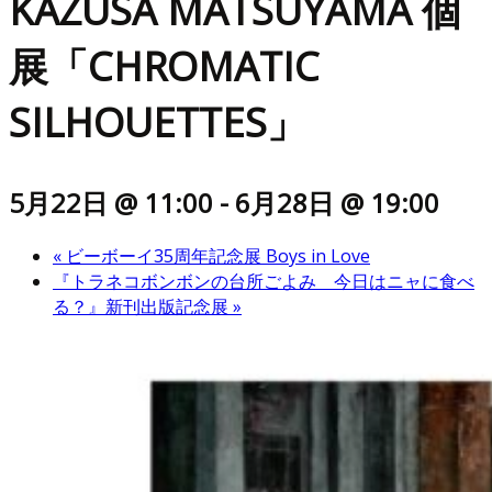
KAZUSA MATSUYAMA 個
展「CHROMATIC
SILHOUETTES」
5月22日 @ 11:00
-
6月28日 @ 19:00
«
ビーボーイ35周年記念展 Boys in Love
『トラネコボンボンの台所ごよみ 今日はニャに食べ
る？』新刊出版記念展
»