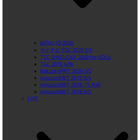
超FUJI-Q! 2020
マイナビ TGC 2020 S/S
TGC SHIZUOKA 2020 for SDGs
TGC 2019 A/W
RakutenFWT 2020 S/S
AmazonFWT 2019 S/S
AmazonFWT 2018-19 A/W
AmazonFWT 2018 S/S
LIVE