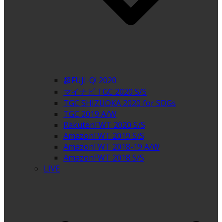
超FUJI-Q! 2020
マイナビ TGC 2020 S/S
TGC SHIZUOKA 2020 for SDGs
TGC 2019 A/W
RakutenFWT 2020 S/S
AmazonFWT 2019 S/S
AmazonFWT 2018-19 A/W
AmazonFWT 2018 S/S
LIVE