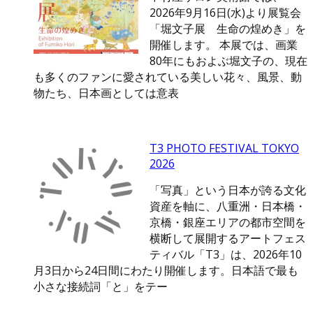
2026年9月16日(水)より展覧会
「堀文子展 生命の煌めき」を
開催します。 本展では、画業
80年にもおよぶ堀文子の、現在
も多くのファンに愛されている美しい花々、風景、動
物たち、日本画としては意表
T3 PHOTO FESTIVAL TOKYO
2026
「写真」という日本が誇る文化
資産を軸に、八重洲・日本橋・
京橋・銀座エリアの都市空間を
横断して展開するアートフェス
ティバル「T3」は、2026年10
月3日から24日間にわたり開催します。日本語で最も
小さな接続詞「と」をテー