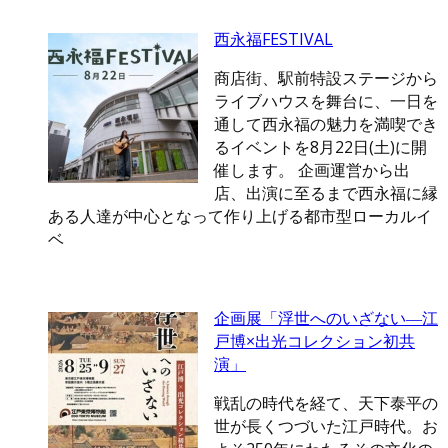
西永福FESTIVAL
商店街、駅前特設ステージから
ライブハウスを舞台に、一日を
通して西永福の魅力を満喫でき
るイベントを8月22日(土)に開
催します。 企画運営から出
店、出演に至るまで西永福に縁
ある人達が中心となって作り上げる都市型ローカルイ
ベ
企画展「浮世へのいざない―江
戸博×出光コレクション初共
演」
戦乱の時代を経て、天下泰平の
世が長くつづいた江戸時代。お