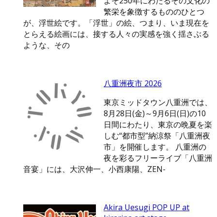
よそ250年にわたるその文化の
繁栄を象徴するもののひとつ
が、浮世絵です。「浮世」の絵、つまり、いま現在を
とらえる絵画には、接する人々の実感を強く揺さぶる
ような、その
八重洲夜市 2026
東京ミッドタウン八重洲では、
8月28日(金)～9月6日(日)の10
日間にわたり、東京の晩夏を楽
しむ“都市型”納涼祭「八重洲夜
市」を開催します。 八重洲の
夜を彩るフリーライブ「八重洲
音宴」には、大沢伸一、小西康陽、ZEN-
Akira Uesugi POP UP at