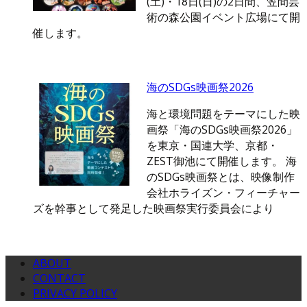
(土)・18日(日)の2日間、笠間芸
術の森公園イベント広場にて開
催します。
海のSDGs映画祭2026
海と環境問題をテーマにした映
画祭「海のSDGs映画祭2026」
を東京・国連大学、京都・
ZEST御池にて開催します。 海
のSDGs映画祭とは、映像制作
会社ホライズン・フィーチャー
ズを幹事として発足した映画祭実行委員会により
ABOUT
CONTACT
PRIVACY POLICY