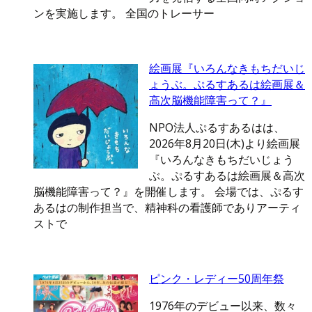
ンを実施します。 全国のトレーサー
絵画展『いろんなきもちだいじ
ょうぶ。ぷるすあるは絵画展＆
高次脳機能障害って？』
NPO法人ぷるすあるはは、
2026年8月20日(木)より絵画展
『いろんなきもちだいじょう
ぶ。ぷるすあるは絵画展＆高次
脳機能障害って？』を開催します。 会場では、ぷるす
あるはの制作担当で、精神科の看護師でありアーティ
ストで
ピンク・レディー50周年祭
1976年のデビュー以来、数々