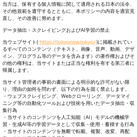
当方は、保有する個人情報に関して適用される日本の法令、
その他規範を遵守するとともに、本ポリシーの内容を適宜見
直し、その改善に努めます。
データ抽出・スクレイピングおよびAI学習の禁止
当ウェブサイト(
https://tokyonow.tokyo/
)に掲載されてい
るすべてのコンテンツ（テキスト、画像、音声、動画、デザ
イン、プログラム等のデータを含みます）の著作権およびそ
の他の権利は、当サイトまたは正当な権利を有する第三者に
帰属します。
当サイト管理者の事前の書面による明示的な許可がない限
り、理由の如何を問わず、以下の行為を固く禁止します。
・ウェブスクレイピング、Webクローリング、データマイ
ニング等の自動化ツールおよび技術を用いたデータ抽出・収
集行為
・当サイトのコンテンツを人工知能（AI）モデルの機械学
習・生成AI等の学習データとして収集・使用・蓄積する行為
・当サイトのコンテンツを無断で転載、複製、改変、再配