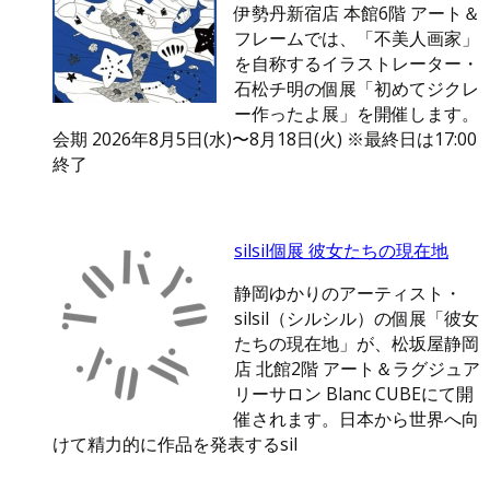
伊勢丹新宿店 本館6階 アート＆
フレームでは、「不美人画家」
を自称するイラストレーター・
石松チ明の個展「初めてジクレ
ー作ったよ展」を開催します。
会期 2026年8月5日(水)〜8月18日(火) ※最終日は17:00
終了
silsil個展 彼女たちの現在地
静岡ゆかりのアーティスト・
silsil（シルシル）の個展「彼女
たちの現在地」が、松坂屋静岡
店 北館2階 アート＆ラグジュア
リーサロン Blanc CUBEにて開
催されます。日本から世界へ向
けて精力的に作品を発表するsil