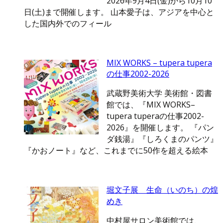
2026年9月4日(金)から10月10
日(土)まで開催します。 山本愛子は、アジアを中心と
した国内外でのフィール
MIX WORKS – tupera tupera
の仕事2002-2026
武蔵野美術大学 美術館・図書
館では、『MIX WORKS–
tupera tuperaの仕事2002-
2026』を開催します。 『パン
ダ銭湯』『しろくまのパンツ』
『かおノート』など、これまでに50作を超える絵本
堀文子展 生命（いのち）の煌
めき
中村屋サロン美術館では、