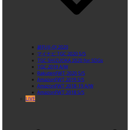
超FUJI-Q! 2020
マイナビ TGC 2020 S/S
TGC SHIZUOKA 2020 for SDGs
TGC 2019 A/W
RakutenFWT 2020 S/S
AmazonFWT 2019 S/S
AmazonFWT 2018-19 A/W
AmazonFWT 2018 S/S
LIVE