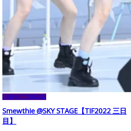
LIVE
PHOTO
TIF2022
Smewthie @SKY STAGE【TIF2022 三日
目】