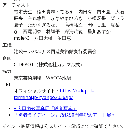
アーティスト
青木麦生 稲田貴志・てるえ 内田有 内田亘 大石
麻央 金丸悠児 かなやまひろき 小松冴果 柴トラ
夏子 たかすぎるな。 高橋祐次 田中香里 堤岳
彦 西尾明奈 林祥平 深海武範 星川あすか
mole^3 八田大輔 依田恵
主催
池袋モンパルナス回遊美術館実行委員会
企画
C-DEPOT（株式会社カナマル式）
協力
東京芸術劇場 WACCA池袋
URL
オフィシャルサイト：
https://c-depot-
terminal.jp/nyanpo2026/lp/
«
広田尚敬写真展「鉄道写真」
『勇者ライディーン』放送50周年記念アート展
»
イベント最新情報は公式サイト・SNSにてご確認ください。