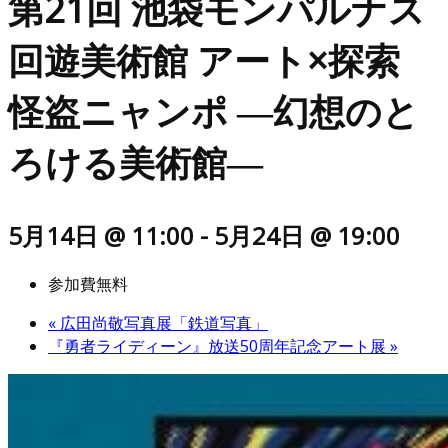
第21回 池袋モンパルナス
回遊美術館 アート×探索
怪盗ニャンポ ―幻想のと
ろける美術館―
5月14日 @ 11:00
-
5月24日 @ 19:00
参加費無料
«
広田尚敬写真展「鉄道写真」
『勇者ライディーン』放送50周年記念アート展
»