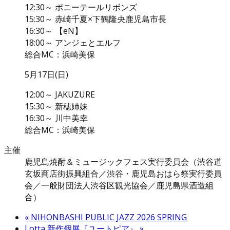
12:30～ ポニーテールリボンズ
15:30～ 赤崎千夏×下鶴隆央鹿児島市長
16:30～ 【eN】
18:00～ アンジェとエルフ
総合MC：浜崎美保
5月17日(日)
12:00～ JAKUZURE
15:30～ 新穂姉妹
16:30～ 川中美幸
総合MC：浜崎美保
主催
鹿児島焼酎＆ミュージックフェス実行委員会（渋谷道
玄坂商店街振興組合／渋谷・鹿児島おはら祭実行委員
会／一般財団法人渋谷区観光協会／鹿児島県酒造組
合）
«
NIHONBASHI PUBLIC JAZZ 2026 SPRING
Lotta 新作個展『ユートピア』
»