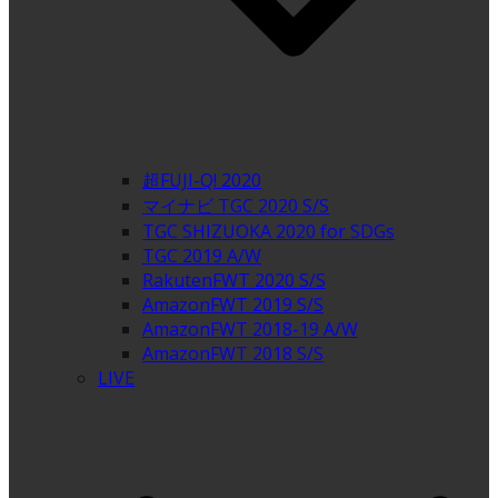
超FUJI-Q! 2020
マイナビ TGC 2020 S/S
TGC SHIZUOKA 2020 for SDGs
TGC 2019 A/W
RakutenFWT 2020 S/S
AmazonFWT 2019 S/S
AmazonFWT 2018-19 A/W
AmazonFWT 2018 S/S
LIVE