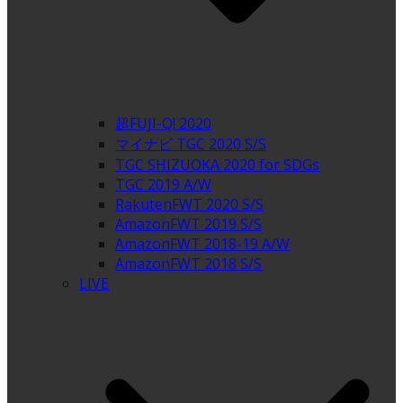
超FUJI-Q! 2020
マイナビ TGC 2020 S/S
TGC SHIZUOKA 2020 for SDGs
TGC 2019 A/W
RakutenFWT 2020 S/S
AmazonFWT 2019 S/S
AmazonFWT 2018-19 A/W
AmazonFWT 2018 S/S
LIVE