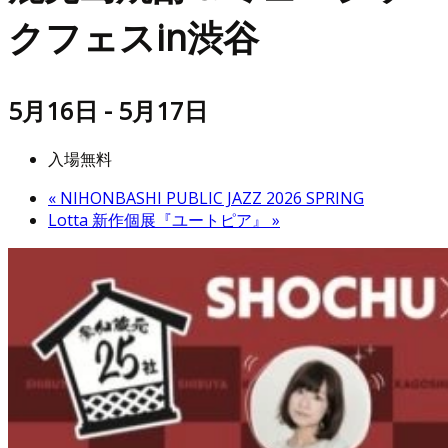
クフェスin渋谷
5月16日
-
5月17日
入場無料
«
NIHONBASHI PUBLIC JAZZ 2026 SPRING
Lotta 新作個展『ユートピア』
»