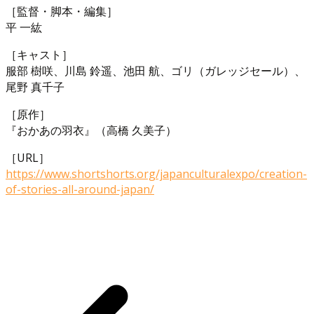
［監督・脚本・編集］
平 一紘
［キャスト］
服部 樹咲、川島 鈴遥、池田 航、ゴリ（ガレッジセール）、
尾野 真千子
［原作］
『おかあの羽衣』（高橋 久美子）
［URL］
https://www.shortshorts.org/japanculturalexpo/creation-
of-stories-all-around-japan/