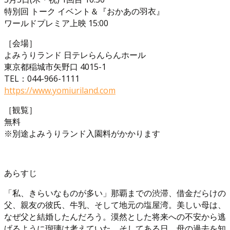
特別回 トーク イベント＆『おかあの羽衣』
ワールドプレミア上映 15:00
［会場］
よみうりランド 日テレらんらんホール
東京都稲城市矢野口 4015-1
TEL：044-966-1111
https://www.yomiuriland.com
［観覧］
無料
※別途よみうりランド入園料がかかります
あらすじ
「私、きらいなものが多い」那覇までの渋滞、借金だらけの
父、親友の彼氏、牛乳、そして地元の塩屋湾。美しい母は、
なぜ父と結婚したんだろう。漠然とした将来への不安から逃
げるように瑠璃は考えていた。そしてある日、母の過去を知