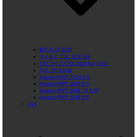
超FUJI-Q! 2020
マイナビ TGC 2020 S/S
TGC SHIZUOKA 2020 for SDGs
TGC 2019 A/W
RakutenFWT 2020 S/S
AmazonFWT 2019 S/S
AmazonFWT 2018-19 A/W
AmazonFWT 2018 S/S
LIVE