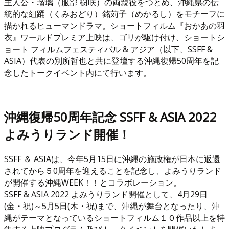
主人公・瑠璃（服部 樹咲）の両親役をつとめ、沖縄県の伝
統的な組踊（くみおどり）銘苅子（めかるし）をモチーフに
描かれるヒューマンドラマ。ショートフィルム『おかあの羽
衣』ワールドプレミア上映は、ゴリが駆け付け、ショートシ
ョート フィルムフェスティバル & アジア（以下、SSFF &
ASIA）代表の別所哲也と共に登壇する沖縄復帰50周年を記
念したトークイベント内にて行います。
沖縄復帰50周年記念 SSFF & ASIA 2022
よみうりランド開催！
SSFF ＆ ASIAは、今年5月15日に沖縄の施政権が日本に返還
されてから５0周年を迎えることを記念し、よみうりランド
が開催する沖縄WEEK！！とコラボレーション。
SSFF & ASIA 2022 よみうりランド開催として、4月29日
(金・祝)～5月5日(木・祝)まで、沖縄が舞台となったり、沖
縄がテーマとなっているショートフィルム１０作品以上を特