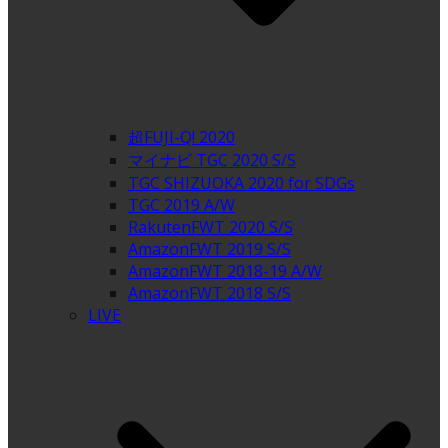
超FUJI-Q! 2020
マイナビ TGC 2020 S/S
TGC SHIZUOKA 2020 for SDGs
TGC 2019 A/W
RakutenFWT 2020 S/S
AmazonFWT 2019 S/S
AmazonFWT 2018-19 A/W
AmazonFWT 2018 S/S
LIVE