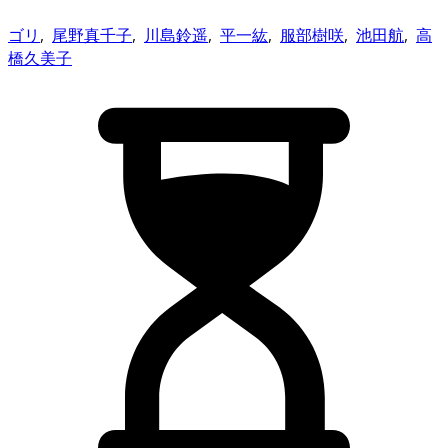
ゴリ
,
尾野真千子
,
川島鈴遥
,
平一紘
,
服部樹咲
,
池田航
,
高
橋久美子