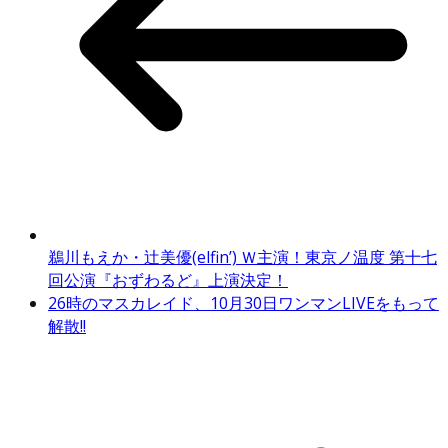
鵜川もえか・辻美優(elfin’) Ｗ主演！東京ノ温度 第十七
回公演『おずわるど』上演決定！
26時のマスカレイド、10月30日ワンマンLIVEをもって
解散!!