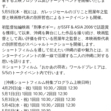
集する上映プログラム及びトークイベントを開催いたしま
す。
5月5日(木・祝)には、ガレッジセールのゴリこと照屋年之監
督と映画祭代表の別所哲也によるトークイベントも開催。
初監督短編映画『刑事ボギー』がSSFF & ASIA 2006で話題賞
を獲得して以来、沖縄を舞台にした作品を撮り続け、映画監
督として高い評価を得ている照屋年之監督と、本映画祭代表
の別所哲也がスペシャルトークショーを開催します。
ショートフィルムを通して伝えたい沖縄の姿や魅力とは。エ
ンターテインメントの第一線で活躍する二人の沖縄に対する
想いを語ります。
※ショートフィルム『おかあの羽衣』ワールドプレミアは、
5/5のトークイベント内で行います。
［沖縄ショートフィルム特集プログラム上映日時］
4月29日(金・祝) 1回目 10:30／2回目 12:30
5月1日(日) 1回目 10:30／2回目 12:30
5月3日(火・祝) 1回目 10:30／2回目 12:30
5月4日(水・祝) 1回目 10:30／2回目 12:30
5月5日(木・祝) 1回目 10:30