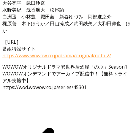
大谷亮平 武田玲奈
水野美紀 浅香航大 松尾諭
白洲迅 小林豊 堀田茜 新谷ゆづみ 阿部進之介
梶原善 木下ほうか／田山涼成／武田鉄矢／大和田伸也 ほ
か
［URL］
番組特設サイト：
https://www.wowow.co.jp/drama/original/nobu2/
WOWOWオリジナルドラマ異世界居酒屋「のぶ」Season1
WOWOWオンデマンドでアーカイブ配信中！【無料トライ
アル実施中】
https://wod.wowow.co.jp/series/45301