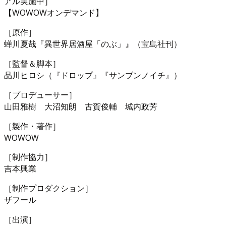
アル実施中］
【WOWOWオンデマンド】
［原作］
蝉川夏哉『異世界居酒屋「のぶ」』（宝島社刊）
［監督＆脚本］
品川ヒロシ（『ドロップ』『サンブンノイチ』）
［プロデューサー］
山田雅樹 大沼知朗 古賀俊輔 城内政芳
［製作・著作］
WOWOW
［制作協力］
吉本興業
［制作プロダクション］
ザフール
［出演］