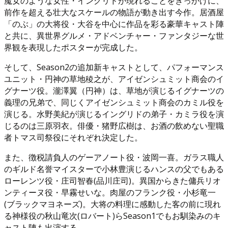
魔女のような女性・イングリドが現れることをきっかけに、
前作を超える壮大なスケールの物語が動き出す今作。居酒屋
「のぶ」の大将役・大谷を中心に作品を彩る豪華キャスト陣
と共に、異世界グルメ・アドベンチャー・ファンタジーな世
界観を表現したポスターが完成した。
そして、Season2の追加新キャストとして、パフォーマンス
ユニット・円神の草地稜之が、アイゼンシュミット商会のイ
グナーツ役。瀧澤翼（円神）は、草地が演じるイグナーツの
義理の兄弟で、同じくアイゼンシュミット商会のカミル役を
演じる。水野美紀が演じるイングリドの弟子・カミラ役を演
じるのは三原羽衣。俳優・猪野広樹は、お酒の飲めない聖職
者トマス司祭役にそれぞれ決定した。
また、徴税請負人のゲーアノート役・波岡一喜。ガラス職人
のギルド名誉マイスターで小林豊演じるハンスの父でもある
ローレンツ役・庄司智春(品川庄司)。異国からきた傭兵リオ
ンティーヌ役・早霧せいな。肉屋のフランク役・小杉竜一
(ブラックマヨネーズ)。大将の料理に感動した客の前に現れ
る神様役の秋山竜次(ロバート)らSeason1でもお馴染みのキ
ャスト陣も出演する。