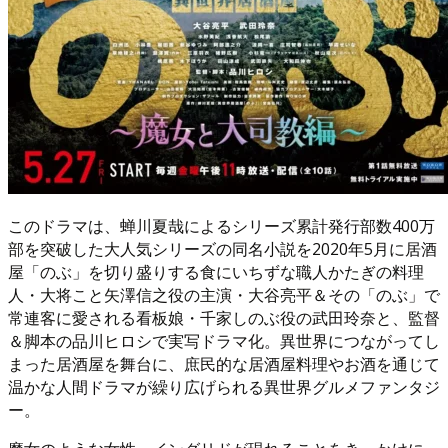
このドラマは、蝉川夏哉によるシリーズ累計発行部数400万
部を突破した大人気シリーズの同名小説を2020年5月に居酒
屋「のぶ」を切り盛りする食にいちずな職人かたぎの料理
人・大将こと矢澤信之役の主演・大谷亮平＆その「のぶ」で
常連客に愛される看板娘・千家しのぶ役の武田玲奈と、監督
＆脚本の品川ヒロシで実写ドラマ化。異世界につながってし
まった居酒屋を舞台に、庶民的な居酒屋料理やお酒を通じて
温かな人間ドラマが繰り広げられる異世界グルメファンタジ
ー。