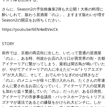
さらに、Season2の予告映像第2弾も大公開！大将の料理に
酔いしれて、賑わう居酒屋「のぶ」。ますます賑わいが増す
Season2の開店をお待ちください。
https://youtu.be/6EN4wBVecCk
STORY
前作では、京都の商店街に出した、いたって普通の居酒屋
「のぶ」。ある時、何故かお店の入り口が異世界の街・古都
アイテーリアに繋がってしまう。最初は閑古鳥が鳴いていた
が、やがてアイテーリアの人に冷えたビール”トリアエズナ
マ”が大人気に。そして、おでんやうなぎのかば焼きなど
「のぶ」のメニューが徐々に受け入れられ、たくさんの常連
さんに愛されるお店になっていく。アイテーリア人の従業員
も加わり益々繁盛していた「のぶ」だったが、ある日突然、
アイテーリアの市参事会議長・バッケスホーフからトリアエ
ズナマが違法であるとの嫌疑をかけられ大ピンチに。しか