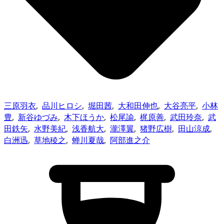
三原羽衣
,
品川ヒロシ
,
堀田茜
,
大和田伸也
,
大谷亮平
,
小林
豊
,
新谷ゆづみ
,
木下ほうか
,
松尾諭
,
梶原善
,
武田玲奈
,
武
田鉄矢
,
水野美紀
,
浅香航大
,
瀧澤翼
,
猪野広樹
,
田山涼成
,
白洲迅
,
草地稜之
,
蝉川夏哉
,
阿部進之介