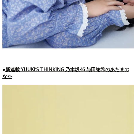
●
新連載 YUUKI‘S THINKING 乃木坂46 与田祐希のあたまの
なか