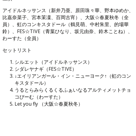
アイドルネッサンス（新井乃亜、原田珠々華、野本ゆめか、
比嘉奈菜子、宮本茉凜、百岡古宵）、大阪☆春夏秋冬（全
員）、虹のコンキスタドール（鶴見萌、中村朱里、的場華
鈴）、FES☆TIVE（青葉ひなり、坂元由奈、鈴木ことね）、
わーすた（全員）
セットリスト
シルエット（アイドルネッサンス）
シダレヤナギ（FES☆TIVE）
↓エイリアンガール・イン・ニューヨーク↑（虹のコン
キスタドール）
うるとらみらくるくるふぁいなるアルティメットチョ
コびーむ（わーすた）
Let you fly （大阪☆春夏秋冬）