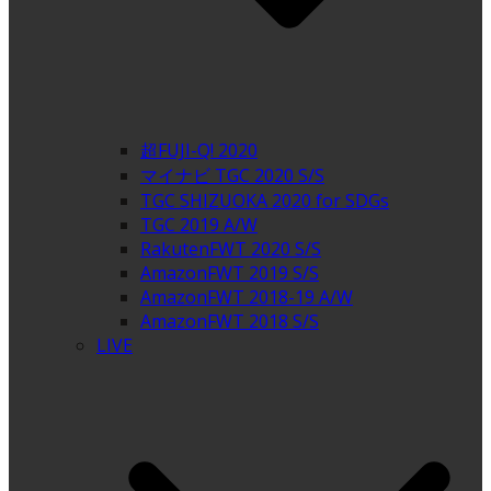
超FUJI-Q! 2020
マイナビ TGC 2020 S/S
TGC SHIZUOKA 2020 for SDGs
TGC 2019 A/W
RakutenFWT 2020 S/S
AmazonFWT 2019 S/S
AmazonFWT 2018-19 A/W
AmazonFWT 2018 S/S
LIVE