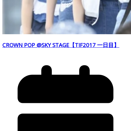
CROWN POP @SKY STAGE【TIF2017 一日目】