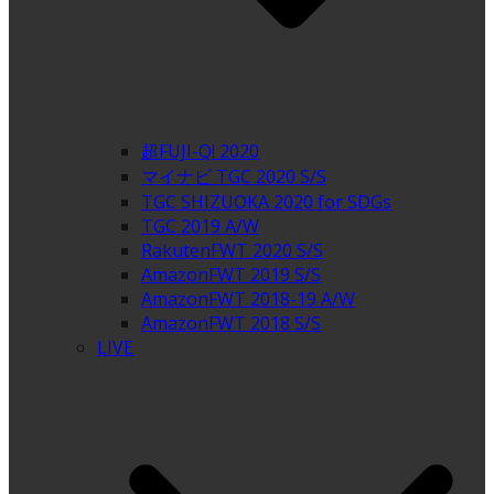
超FUJI-Q! 2020
マイナビ TGC 2020 S/S
TGC SHIZUOKA 2020 for SDGs
TGC 2019 A/W
RakutenFWT 2020 S/S
AmazonFWT 2019 S/S
AmazonFWT 2018-19 A/W
AmazonFWT 2018 S/S
LIVE