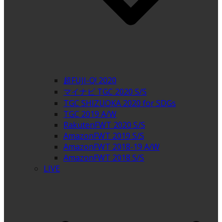
超FUJI-Q! 2020
マイナビ TGC 2020 S/S
TGC SHIZUOKA 2020 for SDGs
TGC 2019 A/W
RakutenFWT 2020 S/S
AmazonFWT 2019 S/S
AmazonFWT 2018-19 A/W
AmazonFWT 2018 S/S
LIVE