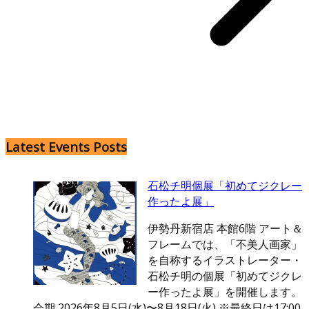
Latest Events Posts
石松チ明個展「初めてジクレー
作ったよ展」
伊勢丹新宿店 本館6階 アート＆
フレームでは、「不美人画家」
を自称するイラストレーター・
石松チ明の個展「初めてジクレ
ー作ったよ展」を開催します。
会期 2026年8月5日(水)〜8月18日(火) ※最終日は17:00