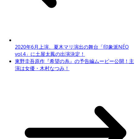
2020年6月上演、夏木マリ演出の舞台「印象派NÉO
vol.4」に土屋太鳳の出演決定！
東野圭吾原作『希望の糸』の予告編ムービー公開！主
演は女優・木村なつみ！