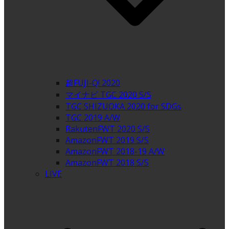
超FUJI-Q! 2020
マイナビ TGC 2020 S/S
TGC SHIZUOKA 2020 for SDGs
TGC 2019 A/W
RakutenFWT 2020 S/S
AmazonFWT 2019 S/S
AmazonFWT 2018-19 A/W
AmazonFWT 2018 S/S
LIVE