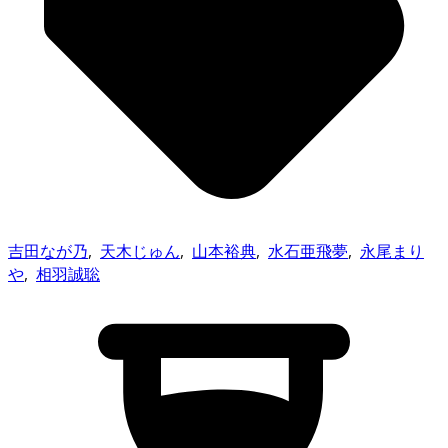
吉田なが乃
,
天木じゅん
,
山本裕典
,
水石亜飛夢
,
永尾まり
や
,
相羽誠聡