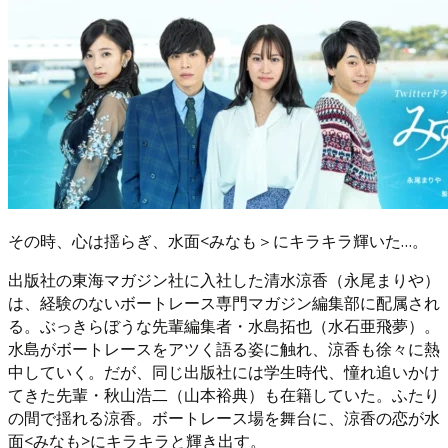
その時、心は揺らぎ、水面<みなも＞にキラキラ輝いた…。
出版社の東海マガジン社に入社した清水涼香（永尾まりや）
は、経験のないボートレース専門マガジン編集部に配属され
る。ぶっきらぼうな先輩編集者・水島拓也（水石亜飛夢）。
水島がボートレースをアツく語る姿に触れ、涼香も徐々に熱
中していく。だが、同じ出版社には学生時代、憧れ追いかけ
てきた先輩・秋山浩二（山本裕典）も在籍していた。ふたり
の間で揺れる涼香。ボートレース場を舞台に、涼香の恋が水
面<みなも>にキラキラと輝き出す。