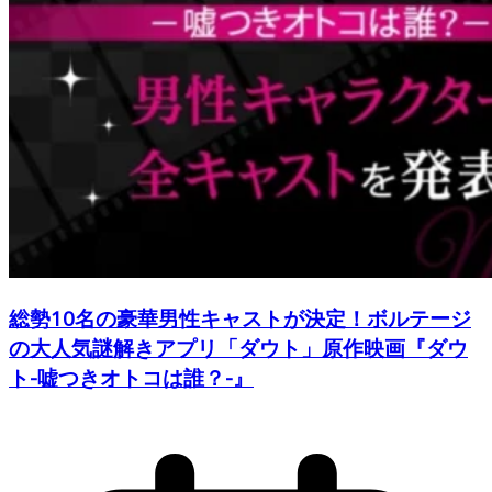
総勢10名の豪華男性キャストが決定！ボルテージ
の大人気謎解きアプリ「ダウト」原作映画『ダウ
ト-嘘つきオトコは誰？-』