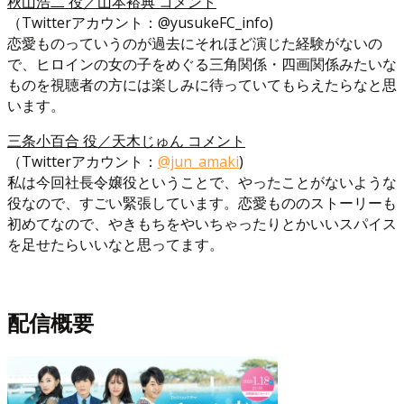
秋山浩二 役／山本裕典 コメント
（Twitterアカウント：@yusukeFC_info)
恋愛ものっていうのが過去にそれほど演じた経験がないの
で、ヒロインの女の子をめぐる三角関係・四画関係みたいな
ものを視聴者の方には楽しみに待っていてもらえたらなと思
います。
三条小百合 役／天木じゅん コメント
（Twitterアカウント：
@jun_amaki
)
私は今回社長令嬢役ということで、やったことがないような
役なので、すごい緊張しています。恋愛もののストーリーも
初めてなので、やきもちをやいちゃったりとかいいスパイス
を足せたらいいなと思ってます。
配信概要