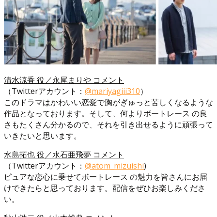
清水涼香 役／永尾まりや コメント
（Twitterアカウント：
@mariyagiii310
）
このドラマはかわいい恋愛で胸がぎゅっと苦しくなるような
作品となっております。そして、何よりボートレース の良
さもたくさん分かるので、それを引き出せるように頑張って
いきたいと思います。
水島拓也 役／水石亜飛夢 コメント
（Twitterアカウント：
@atom_mizuishi
)
ピュアな恋心に乗せてボートレース の魅力を皆さんにお届
けできたらと思っております。配信をぜひお楽しみくださ
い。