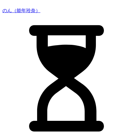
のん（能年玲奈）