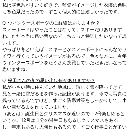
私は寒色系がすごく好きで、監督がイメージした衣装の色味
も寒色系だったので、すごく個人的には嬉しかったです。
Q.
ウィンタースポーツのご経験はありますか？
スノーボードはやったことはなくて、スキーだけあります
ね。ただ本当に遠い昔なので、ちょっと特訓したいなって思
います。
やっぱり冬といえば、スキーとかスノーボードにみんなでワ
イワイ行くっていうイメージがあるので、色々な方に、今年
ウィンタースポーツをたくさん挑戦していただきたいなって
思いますね。
Q.
桜田さんの冬の思い出は何かありますか？
私が小さい時に住んでいた地域に、珍しく雪が降ってきて、
兄と一緒に雪だるまを作った記憶があります。今でも写真に
残っているんですけど、すごく防寒対策をしっかりして、小
さい雪だるまを作っていました。
（あとは）誕生日とクリスマスが近いので、2倍楽しめると
いうか。12月は自分の誕生日もあるしクリスマスもある
し、年末もあるし大晦日もあるので、すごく行事ごとが多い