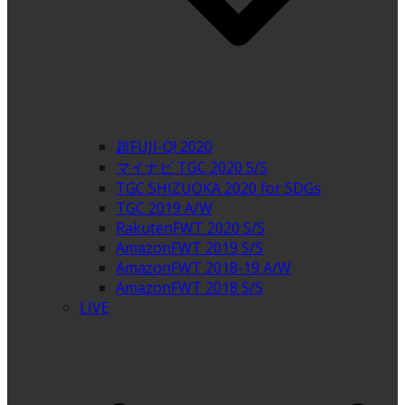
超FUJI-Q! 2020
マイナビ TGC 2020 S/S
TGC SHIZUOKA 2020 for SDGs
TGC 2019 A/W
RakutenFWT 2020 S/S
AmazonFWT 2019 S/S
AmazonFWT 2018-19 A/W
AmazonFWT 2018 S/S
LIVE