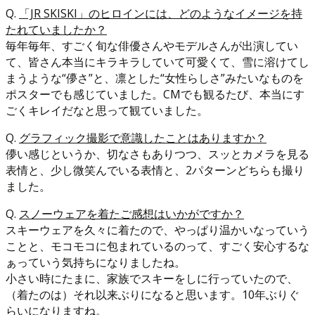
Q.
「JR SKISKI」のヒロインには、どのようなイメージを持
たれていましたか？
毎年毎年、すごく旬な俳優さんやモデルさんが出演してい
て、皆さん本当にキラキラしていて可愛くて、雪に溶けてし
まうような“儚さ”と、凛とした“女性らしさ”みたいなものを
ポスターでも感じていました。CMでも観るたび、本当にす
ごくキレイだなと思って観ていました。
Q.
グラフィック撮影で意識したことはありますか？
儚い感じというか、切なさもありつつ、スッとカメラを見る
表情と、少し微笑んでいる表情と、2パターンどちらも撮り
ました。
Q.
スノーウェアを着たご感想はいかがですか？
スキーウェアを久々に着たので、やっぱり温かいなっていう
ことと、モコモコに包まれているのって、すごく安心するな
ぁっていう気持ちになりましたね。
小さい時にたまに、家族でスキーをしに行っていたので、
（着たのは）それ以来ぶりになると思います。10年ぶりぐ
らいになりますね。