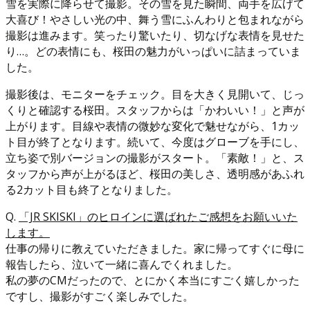
雪を実際に降らせて撮影。その雪を見た瞬間、両手を広げて
大喜び！やさしい光の中、舞う雪にふんわりと包まれながら
撮影は進みます。笑ったり驚いたり、切なげな表情を見せた
り…。どの表情にも、桜田の魅力がいっぱいに詰まっていま
した。
撮影後は、モニターをチェック。目を大きく見開いて、じっ
くりと確認する桜田。スタッフからは「かわいい！」と声が
上がります。目線や表情の微妙な変化で魅せながら、1カッ
ト目が終了となります。続いて、今度はグローブを手にし、
立ち姿で別バージョンの撮影がスタート。「素敵！」と、ス
タッフから声が上がるほど、桜田の美しさ、透明感があふれ
る2カット目も終了となりました。
Q.
「JR SKISKI」のヒロインに選ばれたご感想をお願いいた
します。
仕事の帰りに教えていただきました。家に帰ってすぐに母に
報告したら、泣いて一緒に喜んでくれました。
私の夢のCMだったので、とにかく本当にすごく嬉しかった
ですし、撮影がすごく楽しみでした。