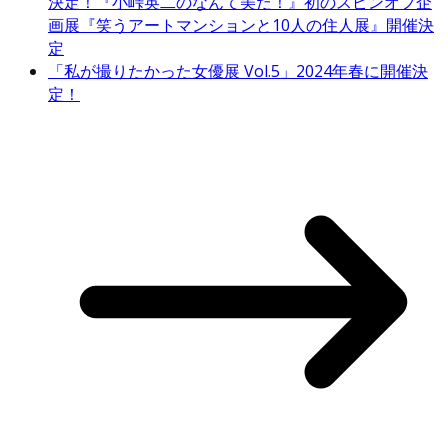
決定！『小峠英二のなんて美だ！』初のスピンオフ企
画展『笑うアートマンションと10人の住人展』開催決
定
「私が撮りたかった女優展 Vol.5」2024年春に開催決
定！