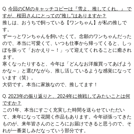
Q.
今回のCMのキャッチコピーは『雪よ、推してくれ。』 で
すが、桜田さんにとっての“推し”はありますか？
推しは、おうちで飼っている【ワンちゃん】が私の推しで
す。
ずーっとワンちゃんを飼いたくて。念願のワンちゃんだった
ので、本当に可愛くて、いつも仕事から帰ってくると、しっ
ぽを振って「おかえり～！」って迎えてくれることに癒され
ます。
寒くなったりすると、今年は「どんなお洋服買ってあげよう
かな～」と選びながら、推し活しているような感覚になって
います（笑）。
大切です。本当に家族なので、推してます！
Q.
2023年の振り返りと、2024年に挑戦してみたいことは何
ですか？
この1年、本当にすごく充実した時間を送らせていただい
て、来年になって花開く作品もあります。今年頑張ってきた
ものが、来年皆さんのところにお届けできると思うので、そ
れが一番楽しみだなっていう部分です。