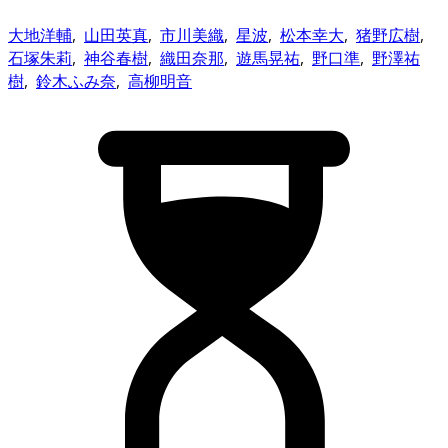
大地洋輔
,
山田英真
,
市川美織
,
星波
,
松本幸大
,
猪野広樹
,
石塚朱莉
,
神谷春樹
,
織田奈那
,
遊馬晃祐
,
野口準
,
野澤祐
樹
,
鈴木ふみ奈
,
高柳明音