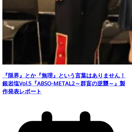
『限界』とか『無理』という言葉はありません！
銀岩塩Vol.5『ABSO-METAL2～群盲の逆襲～』製
作発表レポート