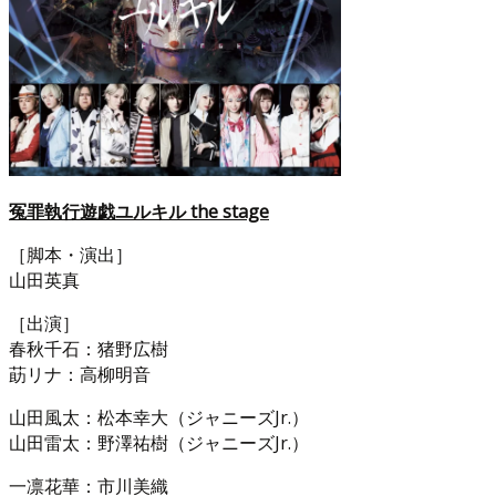
冤罪執行遊戯ユルキル the stage
［脚本・演出］
山田英真
［出演］
春秋千石：猪野広樹
莇リナ：高柳明音
山田風太：松本幸大（ジャニーズJr.）
山田雷太：野澤祐樹（ジャニーズJr.）
一凛花華：市川美織