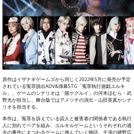
原作はイザナギゲームズから同じく2022年5月に発売が予定
されている冤罪脱出ADV&弾幕STG「冤罪執行遊戯ユルキ
ル」。ゲームのシナリオは「賭ケグルイ」の河本ほむら・武
野光が担当し、舞台版ではアメツチの演出・山田英真がシナ
リオを担当する。
本作は、冤罪を訴えている囚人と被害者の関係者である執行
人に別れてペアを組み、ユルキルゲームというそれぞれの過
去の事件にまつわるゲームに挑んでいく物語。主演の猪野広