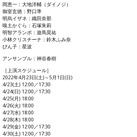
岡恵一：大地洋輔（ダイノジ）
御室玄徳：野口準
明烏イザネ：織田奈那
嗅土かぐら：石塚朱莉
明智アランポ：遊馬晃祐
小林クリスチーナ：鈴木ふみ奈
びん子：星波
アンサンブル：神谷春樹
［上演スケジュール］
2022年4月23日(土)～5月1日(日)
4/23(土) 12:00／17:30
4/24(日) 12:00／17:30
4/25(月) 18:00
4/26(火) 18:00
4/27(水) 18:00
4/28(木) 18:00
4/29(金) 12:00／17:30
4/30(土) 12:00／17:30