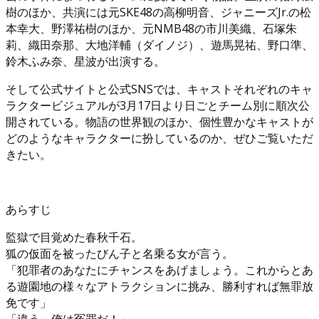
樹のほか、共演には元SKE48の高柳明音、ジャニーズJr.の松
本幸大、野澤祐樹のほか、元NMB48の市川美織、石塚朱
莉、織田奈那、大地洋輔（ダイノジ）、遊馬晃祐、野口準、
鈴木ふみ奈、星波が出演する。
そして公式サイトと公式SNSでは、キャストそれぞれのキャ
ラクタービジュアルが3月17日より日ごとチーム別に順次公
開されている。物語の世界観のほか、個性豊かなキャストが
どのようなキャラクターに扮しているのか、ぜひご覧いただ
きたい。
あらすじ
監獄で目覚めた春秋千石。
狐の仮面を被ったびん子と名乗る女が言う。
「犯罪者のあなたにチャンスをあげましょう。これからとあ
る遊園地の様々なアトラクションに挑み、勝利すれば無罪放
免です」
「違う、俺は冤罪だ！」