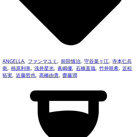
ANGELLA
,
ファンマユミ
,
前田慎治
,
守谷菜々江
,
寺本仁兵
衛
,
柿原利幸
,
浅井星光
,
眞嶋優
,
石橋直哉
,
竹井咲希
,
近松
拓実
,
近藤哲也
,
高橋由貴
,
齋藤潤