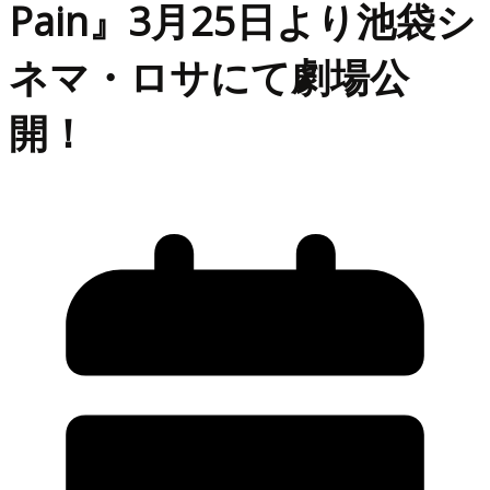
Pain』3月25日より池袋シ
ネマ・ロサにて劇場公
開！