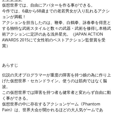
仮想世界では、自由にアバターを作る事ができる。
今作では、6歳から68歳までの老若男女が入り乱れるアクシ
ョンが満載！
アクションを担当したのは、鞭拳、白鶴拳、詠春拳を得意と
する独特な武術スタイルと数々の武器・武術を修得し本格武
術アクションに定評のある浅井星光。（JAPAN ACTION
AWARDS 2015にて女性初のベストアクション監督賞を受
賞）
あらすじ
伝説の天才プログラマーが重度の障害を持つ娘の為に作り上
げた仮想世界・セカンドライン。使うのは筋肉ではなく脳
波。
この仮想世界では障害を持つ者も健常者と変わらず自由に動
く事ができる。
仮想世界の中に存在するアクションゲーム《Phantom
Pain》は、世界大会が開かれるほどの大人気ゲームであ