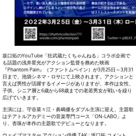
坂口拓のYouTube「狂武蔵たくちゃんねる」コラボ企画で
も話題の浅井星光がアクション監督を務めた映画
『Phantom Pain』（ファントムペイン）が3月25日～3月31
日まで、池袋シネマ・ロサにて上映されます。アクションと
言えば男性が活躍するイメージがありますが、本作は女性、
子供、シニア層と6歳から68歳までの老若男女が戦いを繰り
広げていきます。
主演には、守谷菜々江・眞嶋優をダブル主演に迎え、主題歌
はテアトルアカデミーの音楽専門コース「ON-LABO」よ
り、杏珠が本作の主題歌でデビューとなります。
ウェイブマスター アクション俳優 TAK∴坂口拓 コメント