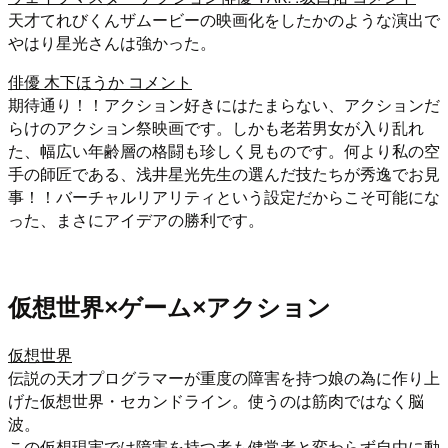
天才てれびくんザムービーの映画化をしたかのような演出で
やはり星光さんは強かった。
俳優 木下ほうか コメント
期待通り！！アクション好きにはたまらない、アクションだ
らけのアクション祭映画です。しかも老若男女が入り乱れ
た、幅広い年齢層の格闘も珍しく見ものです。何より私の空
手の師匠である、浅井星光先生の選んだ技たちが秀逸でお見
事！！バーチャルリアリティという設定だからこそ可能にな
った、まさにアイデアの勝利です。
仮想世界×ゲーム×アクション
仮想世界
伝説の天才プログラマーが重度の障害を持つ娘の為に作り上
げた仮想世界・セカンドライン。使うのは筋肉ではなく脳
波。
この仮想現実では障害を持つ者も健常者と変わらず自由に動