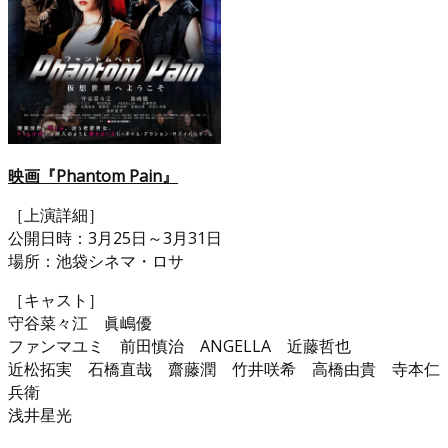
映画『Phantom Pain』
［上演詳細］
公開日時：3月25日～3月31日
場所：池袋シネマ・ロサ
［キャスト］
守谷菜々江 眞嶋優
ファンマユミ 前田慎治 ANGELLA 近藤哲也
近松拓実 石橋直哉 齋藤潤 竹井咲希 高橋由貴 寺本仁
兵衛
浅井星光