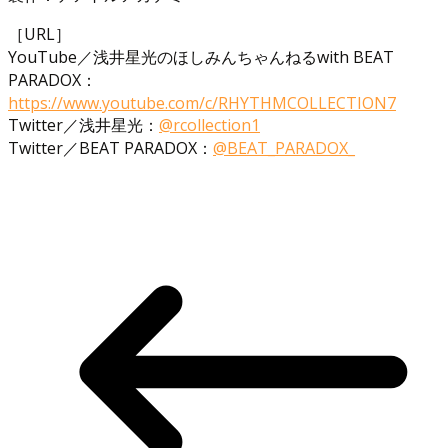
［URL］
YouTube／浅井星光のほしみんちゃんねるwith BEAT
PARADOX：
https://www.youtube.com/c/RHYTHMCOLLECTION7
Twitter／浅井星光：
@rcollection1
Twitter／BEAT PARADOX：
@BEAT_PARADOX_