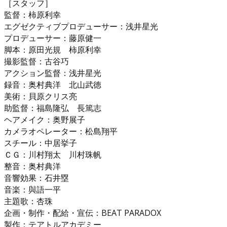
［スタッフ］
監督：柿原利幸
エグゼクティブプロデューサー：浅井星光
プロデューサー：藤原健一
脚本：原田光規 柿原利幸
撮影監督：古谷巧
アクション監督：浅井星光
録音：奥村典洋 北山武徳
美術：貝原クリス亮
助監督：福島隆弘 長篤志
ヘアメイク：奥野展子
カメラオペレーター：松島翔平
スチール：中居挙子
ＣＧ：川村翔太 川村珠帆
整音：奥村典洋
音響効果：石井塁
音楽：與語一平
主題歌：杏珠
企画・制作・配給・宣伝：BEAT PARADOX
製作：テアトルアカデミー