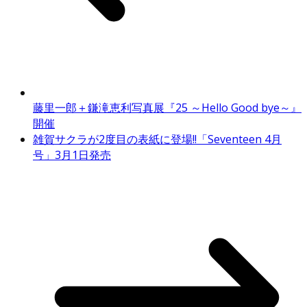
藤里一郎＋鎌滝恵利写真展『25 ～Hello Good bye～』
開催
雑賀サクラが2度目の表紙に登場!!「Seventeen 4月
号」3月1日発売