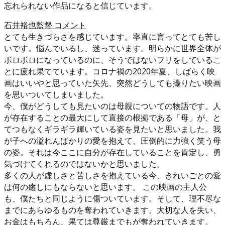
忘れられない作品になると信じています。
石井裕也監督 コメント
とても生きづらさを感じています。率直に言ってとても苦し
いです。悩んでいるし、迷っています。明らかに世界全体が
ボロボロになっているのに、そうではないフリをしているこ
とに疲れ果てています。コロナ禍の2020年夏、しばらく映
画はいいやと思っていた矢先、突然どうしても撮りたい映画
を思いついてしまいました。
今、僕がどうしても見たいのは母親についての物語です。人
が存在することの最大にして直接の根拠である「母」が、と
てつもなくギラギラ輝いている姿を見たいと思いました。我
が子への溢れんばかりの愛を抱えて、圧倒的に力強く笑う母
の姿。それは今ここに自分が存在していることを肯定し、勇
気づけてくれるのではないかと思いました。
多くの人が虚しさと苦しさを抱えている今、きれいごとの愛
は何の癒しにもならないと思います。 この映画の主人公
も、僕たちと同じように傷ついています。そして、理不尽な
までにあらゆるものを奪われていきます。大切な人を失い、
お金はもちろん、果ては尊厳までもが奪われていきます。