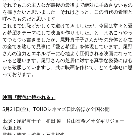
それでもこの主人公が最後の最後まで絶対に手放さないもの
を描きたいと思いました。それはきっと、この時代の希望と
呼べるものだと思います。
これまでは恥ずかしくて避けてきましたが、今回は堂々と愛
と希望をテーマにして映画を作りました。と、まあこうやっ
てつらつら書きましたが、尾野真千子さんがその身体と存在
の全てを賭して見事に「愛と希望」を体現しています。尾野
さんの迫力とエネルギーに心地よく圧倒される映画になって
いると思います。尾野さんの芝居に対する真摯な姿勢には心
から敬服していますし、共に映画を作れて、とても幸せに思
っております。
映画『茜色に焼かれる』
5月21日(金)、TOHOシネマズ日比谷ほか全国公開
出演：尾野真千子 和田 庵 片山友希／オダギリジョー
永瀬正敏
監督・脚本・編集：石井裕也