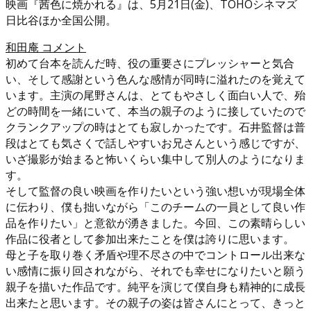
映画『茜色に焼かれる』は、5月21日(金)、TOHOシネマズ
日比谷ほか全国公開。
和田庵 コメント
初めて台本を読んだ時、役の重要さにプレッシャーと気合
い、そして感謝という色んな感情が同時に溢れたのを覚えて
います。主演の尾野さんは、とてもやさしく面白い人で、殆
どの時間を一緒にいて、本当の親子のように接していたので
クランクアップの時はとても寂しかったです。石井監督は普
段はとても気さくで話しやすいお兄さんという感じですが、
いざ撮影が始まると怖いくらい集中して別人のようになりま
す。
そして監督の良い映画を作りたいという強い想いが現場全体
に伝わり、僕も拙いながら「このチームの一員として良い作
品を作りたい」と意欲が湧きました。今回、この素晴らしい
作品に役者として参加出来たことを僕は誇りに思います。
母と子を取り巻く矛盾や理不尽さの中でコントロール出来な
い感情に振り回されながら、それでも幸せになりたいと願う
親子を描いた作品です。純平を演じて僕自身も精神的に成長
出来たと思います。その親子の姿は皆さんにとって、きっと