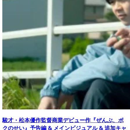
駿才・松本優作監督商業デビュー作『ぜんぶ、ボ
クのせい』予告編 & メインビジュアル & 追加キャ