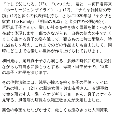
『そして父になる』(13)、『いつまた、 君と ～何日君再来
（ホーリージュンザイライ）～』(17)、『ナミヤ雑貨店の奇
蹟』(17)と多くの代表作を持ち、さらに2020年は『ヤクザと
家族 The Family』『明日の食卓』と出演作の公開が続く、
尾野真千子さんが、厳しい社会を生き抜く母親を驚くべき存
在感で体現します。傷つきながらも、自身の信念の中でたく
ましく生きる良子の姿を通して、観るものに時に衝撃を、時
に温もりを与え、これまでのどの作品よりも自由にして、同
時にどこまでも優しい世界が作り上げられております。
和田庵は、尾野真千子さん演じる、多難の時代に逆風を受け
ながらも前向きに歩もうとする、母親・田中良子の、13歳
の息子・純平を演じます。
その他共演陣には、純平が憧れを抱く良子の同僚・ケイに
『あの頃。』（21）の新進女優・片山友希さん、交通事故
で命を落とす夫・陽一をオダギリジョーさん、良子とケイを
見守る、風俗店の店長を永瀬正敏さんが決定しました。
茜色の希望をたなびかせて、厳しくも澄みきった人間賛歌、