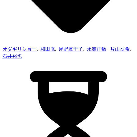
オダギリジョー
,
和田庵
,
尾野真千子
,
永瀬正敏
,
片山友希
,
石井裕也