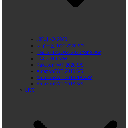
超FUJI-Q! 2020
マイナビ TGC 2020 S/S
TGC SHIZUOKA 2020 for SDGs
TGC 2019 A/W
RakutenFWT 2020 S/S
AmazonFWT 2019 S/S
AmazonFWT 2018-19 A/W
AmazonFWT 2018 S/S
LIVE