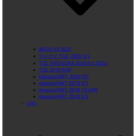
超FUJI-Q! 2020
マイナビ TGC 2020 S/S
TGC SHIZUOKA 2020 for SDGs
TGC 2019 A/W
RakutenFWT 2020 S/S
AmazonFWT 2019 S/S
AmazonFWT 2018-19 A/W
AmazonFWT 2018 S/S
LIVE