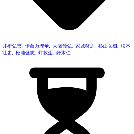
井桁弘恵
,
伊藤万理華
,
大歳倫弘
,
家城啓之
,
杉山弘樹
,
松本
壮史
,
松浦健志
,
灯敦生
,
鈴木仁