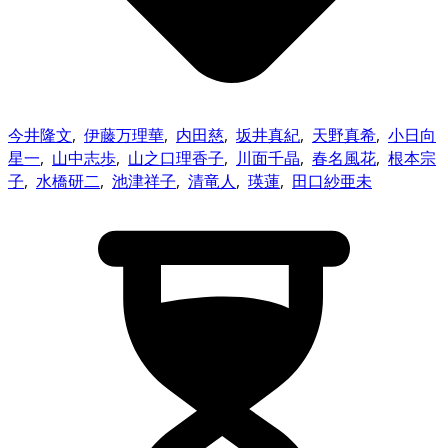
今井隆文
,
伊藤万理華
,
内田慈
,
坂井真紀
,
天野真希
,
小日向
星一
,
山中志歩
,
山之口理香子
,
川面千晶
,
春名風花
,
根本宗
子
,
水橋研二
,
池津祥子
,
清竜人
,
瑛蓮
,
田口紗亜未