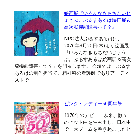
絵画展『いろんなきもちだいじ
ょうぶ。ぷるすあるは絵画展＆
高次脳機能障害って？』
NPO法人ぷるすあるはは、
2026年8月20日(木)より絵画展
『いろんなきもちだいじょう
ぶ。ぷるすあるは絵画展＆高次
脳機能障害って？』を開催します。 会場では、ぷるす
あるはの制作担当で、精神科の看護師でありアーティ
ストで
ピンク・レディー50周年祭
1976年のデビュー以来、数々
のヒット曲を生み出し、日本中
で一大ブームを巻き起こしたピ