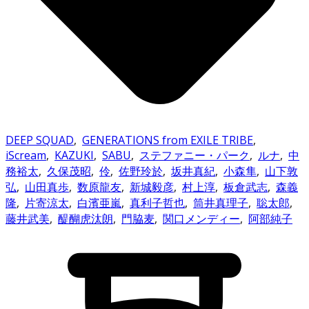
DEEP SQUAD
,
GENERATIONS from EXILE TRIBE
,
iScream
,
KAZUKI
,
SABU
,
ステファニー・パーク
,
ルナ
,
中
務裕太
,
久保茂昭
,
伶
,
佐野玲於
,
坂井真紀
,
小森隼
,
山下敦
弘
,
山田真歩
,
数原龍友
,
新城毅彦
,
村上淳
,
板倉武志
,
森義
隆
,
片寄涼太
,
白濱亜嵐
,
真利子哲也
,
筒井真理子
,
聡太郎
,
藤井武美
,
醍醐虎汰朗
,
門脇麦
,
関口メンディー
,
阿部純子