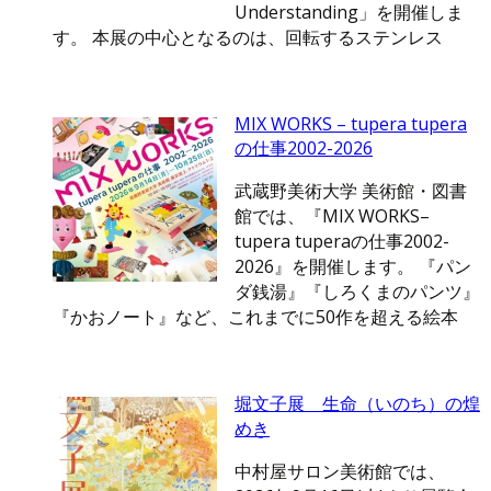
Understanding」を開催しま
す。 本展の中心となるのは、回転するステンレス
MIX WORKS – tupera tupera
の仕事2002-2026
武蔵野美術大学 美術館・図書
館では、『MIX WORKS–
tupera tuperaの仕事2002-
2026』を開催します。 『パン
ダ銭湯』『しろくまのパンツ』
『かおノート』など、これまでに50作を超える絵本
堀文子展 生命（いのち）の煌
めき
中村屋サロン美術館では、