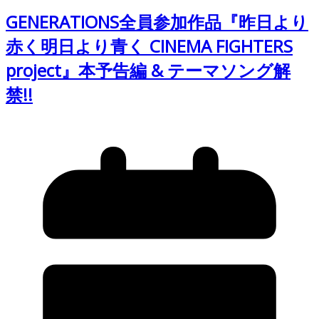
GENERATIONS全員参加作品『昨日より
赤く明日より青く CINEMA FIGHTERS
project』本予告編 & テーマソング解
禁!!