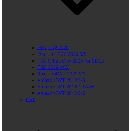
超FUJI-Q! 2020
マイナビ TGC 2020 S/S
TGC SHIZUOKA 2020 for SDGs
TGC 2019 A/W
RakutenFWT 2020 S/S
AmazonFWT 2019 S/S
AmazonFWT 2018-19 A/W
AmazonFWT 2018 S/S
LIVE