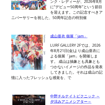
ンク・レディーが、2026年8月
に”デビュー50周年”という節目
を迎えます。この記念すべきア
ニバーサリーを祝した、50周年記念の特別催
成山亜衣 個展「jam」
LURF GALLERY 2Fでは、2026
年8月21日(金)より成山亜衣に
よる個展「jam」を開催しま
す。 成山は抽象とも具象とも
つかないイメージの作品を発表
してきました。それは成山の記
憶に入ったフレッシュな感覚を、で
中野チルナイトピクニック ～
夕涼みアニメシアター～