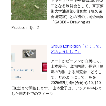
トギャラリー 谷中御殿坂の第3
回となる展覧会として、東京藝
術大学油画第6研究室（薄久保
香研究室）との初の共同企画展
「GABE6 ‒ Drawing as
Practice」を、2
Group Exhibition「どうして、
どのようにして」
アートかビーフンか白厨にて、
山本愛子、出垣内愛、長谷川彰
宏の3組による展覧会「どうし
て、どのようにして」をを
2026年9月4日(金)から10月10
日(土)まで開催します。 山本愛子は、アジアを中心と
した国内外でのフィール