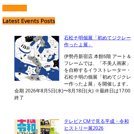
Read More
Latest Events Posts
石松チ明個展「初めてジクレー
作ったよ展」
伊勢丹新宿店 本館6階 アート＆
フレームでは、「不美人画家」
を自称するイラストレーター・
石松チ明の個展「初めてジクレ
ー作ったよ展」を開催します。
会期 2026年8月5日(水)〜8月18日(火) ※最終日は17:00
終了
テレビとCMで見る平成・令和
ヒストリー展2026