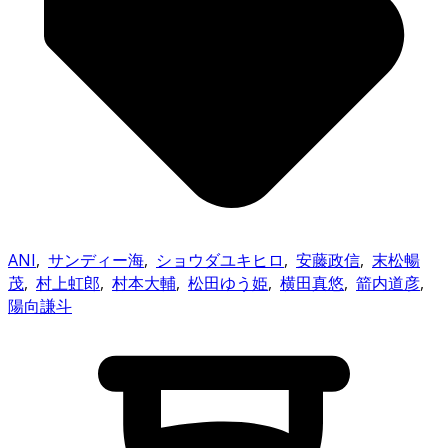
ANI
,
サンディー海
,
ショウダユキヒロ
,
安藤政信
,
末松暢
茂
,
村上虹郎
,
村本大輔
,
松田ゆう姫
,
横田真悠
,
箭内道彦
,
陽向謙斗