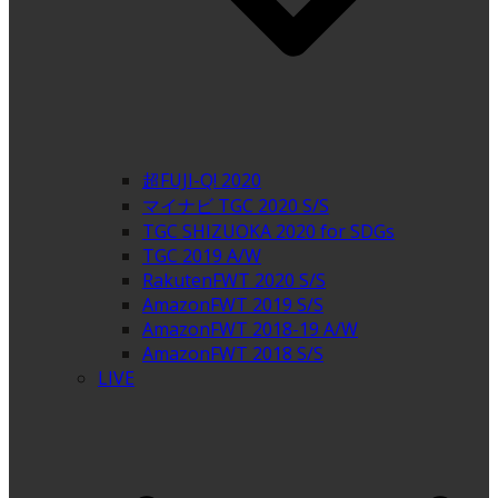
超FUJI-Q! 2020
マイナビ TGC 2020 S/S
TGC SHIZUOKA 2020 for SDGs
TGC 2019 A/W
RakutenFWT 2020 S/S
AmazonFWT 2019 S/S
AmazonFWT 2018-19 A/W
AmazonFWT 2018 S/S
LIVE