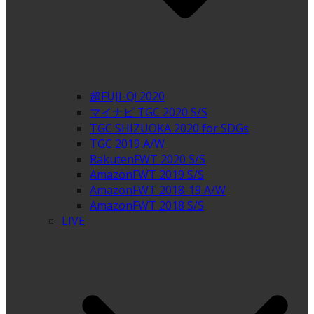
超FUJI-Q! 2020
マイナビ TGC 2020 S/S
TGC SHIZUOKA 2020 for SDGs
TGC 2019 A/W
RakutenFWT 2020 S/S
AmazonFWT 2019 S/S
AmazonFWT 2018-19 A/W
AmazonFWT 2018 S/S
LIVE