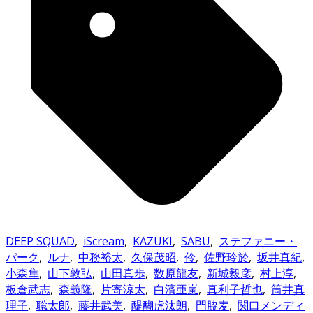
DEEP SQUAD
,
iScream
,
KAZUKI
,
SABU
,
ステファニー・
パーク
,
ルナ
,
中務裕太
,
久保茂昭
,
伶
,
佐野玲於
,
坂井真紀
,
小森隼
,
山下敦弘
,
山田真歩
,
数原龍友
,
新城毅彦
,
村上淳
,
板倉武志
,
森義隆
,
片寄涼太
,
白濱亜嵐
,
真利子哲也
,
筒井真
理子
,
聡太郎
,
藤井武美
,
醍醐虎汰朗
,
門脇麦
,
関口メンディ