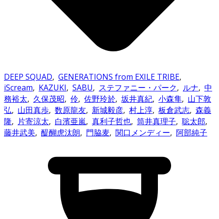
DEEP SQUAD
,
GENERATIONS from EXILE TRIBE
,
iScream
,
KAZUKI
,
SABU
,
ステファニー・パーク
,
ルナ
,
中
務裕太
,
久保茂昭
,
伶
,
佐野玲於
,
坂井真紀
,
小森隼
,
山下敦
弘
,
山田真歩
,
数原龍友
,
新城毅彦
,
村上淳
,
板倉武志
,
森義
隆
,
片寄涼太
,
白濱亜嵐
,
真利子哲也
,
筒井真理子
,
聡太郎
,
藤井武美
,
醍醐虎汰朗
,
門脇麦
,
関口メンディー
,
阿部純子