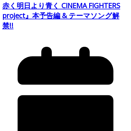
赤く明日より青く CINEMA FIGHTERS
project』本予告編 & テーマソング解
禁!!