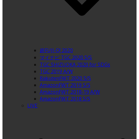
超FUJI-Q! 2020
マイナビ TGC 2020 S/S
TGC SHIZUOKA 2020 for SDGs
TGC 2019 A/W
RakutenFWT 2020 S/S
AmazonFWT 2019 S/S
AmazonFWT 2018-19 A/W
AmazonFWT 2018 S/S
LIVE