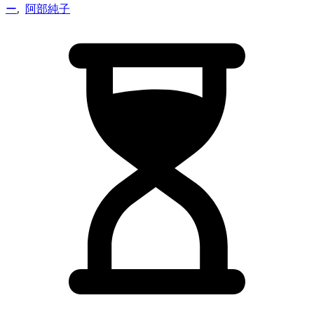
ー
,
阿部純子