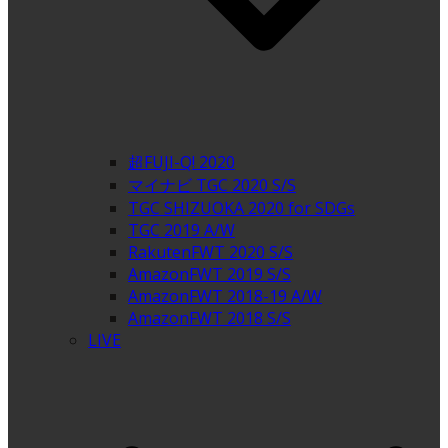
超FUJI-Q! 2020
マイナビ TGC 2020 S/S
TGC SHIZUOKA 2020 for SDGs
TGC 2019 A/W
RakutenFWT 2020 S/S
AmazonFWT 2019 S/S
AmazonFWT 2018-19 A/W
AmazonFWT 2018 S/S
LIVE