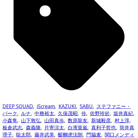
DEEP SQUAD
,
iScream
,
KAZUKI
,
SABU
,
ステファニー・
パーク
,
ルナ
,
中務裕太
,
久保茂昭
,
伶
,
佐野玲於
,
坂井真紀
,
小森隼
,
山下敦弘
,
山田真歩
,
数原龍友
,
新城毅彦
,
村上淳
,
板倉武志
,
森義隆
,
片寄涼太
,
白濱亜嵐
,
真利子哲也
,
筒井真
理子
,
聡太郎
,
藤井武美
,
醍醐虎汰朗
,
門脇麦
,
関口メンディ