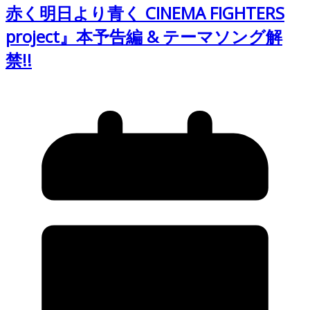
赤く明日より青く CINEMA FIGHTERS
project』本予告編 & テーマソング解
禁!!