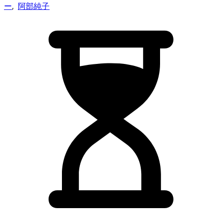
ー
,
阿部純子