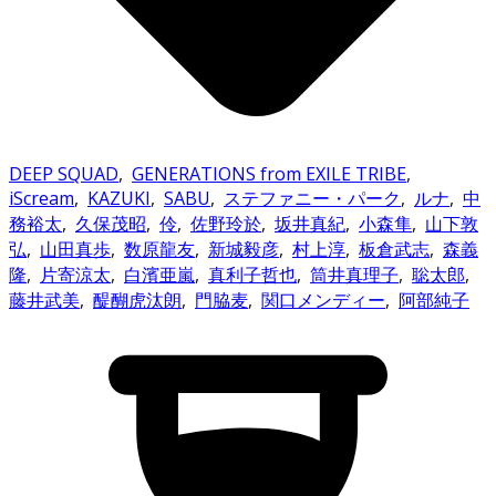
DEEP SQUAD
,
GENERATIONS from EXILE TRIBE
,
iScream
,
KAZUKI
,
SABU
,
ステファニー・パーク
,
ルナ
,
中
務裕太
,
久保茂昭
,
伶
,
佐野玲於
,
坂井真紀
,
小森隼
,
山下敦
弘
,
山田真歩
,
数原龍友
,
新城毅彦
,
村上淳
,
板倉武志
,
森義
隆
,
片寄涼太
,
白濱亜嵐
,
真利子哲也
,
筒井真理子
,
聡太郎
,
藤井武美
,
醍醐虎汰朗
,
門脇麦
,
関口メンディー
,
阿部純子