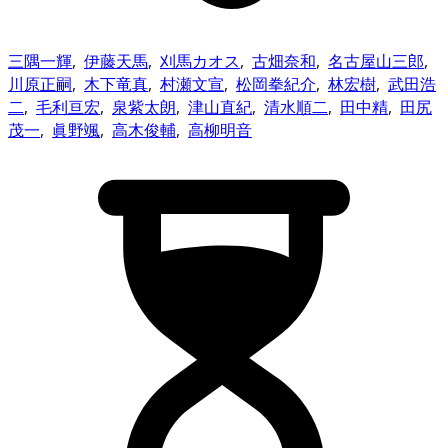
三隅一輝
,
伊藤天馬
,
刈馬カオス
,
古畑奈和
,
名古屋山三郎
,
川原正嗣
,
木下竜真
,
村瀬文宣
,
松岡拳紀介
,
林宏樹
,
武田浩
二
,
毛利亘宏
,
泉紫太朗
,
津山直紀
,
清水順二
,
田中精
,
田尻
茂一
,
眞野颯
,
高木俊輔
,
高柳明音