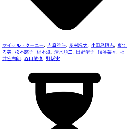
マイケル・クーニー
,
吉原雅斗
,
奧村颯太
,
小田島恒志
,
東て
る美
,
松本慈子
,
椙本滋
,
清水順二
,
田野聖子
,
礒谷菜々
,
福
井宏志朗
,
谷口敏也
,
野坂実