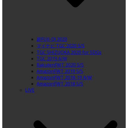
超FUJI-Q! 2020
マイナビ TGC 2020 S/S
TGC SHIZUOKA 2020 for SDGs
TGC 2019 A/W
RakutenFWT 2020 S/S
AmazonFWT 2019 S/S
AmazonFWT 2018-19 A/W
AmazonFWT 2018 S/S
LIVE