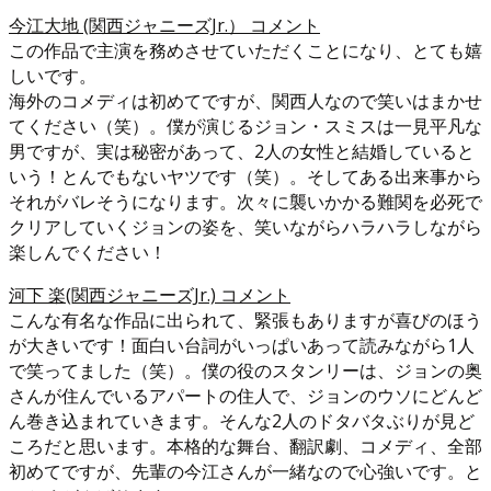
今江大地 (関西ジャニーズJr.） コメント
この作品で主演を務めさせていただくことになり、とても嬉
しいです。
海外のコメディは初めてですが、関西人なので笑いはまかせ
てください（笑）。僕が演じるジョン・スミスは一見平凡な
男ですが、実は秘密があって、2人の女性と結婚していると
いう！とんでもないヤツです（笑）。そしてある出来事から
それがバレそうになります。次々に襲いかかる難関を必死で
クリアしていくジョンの姿を、笑いながらハラハラしながら
楽しんでください！
河下 楽(関西ジャニーズJr.) コメント
こんな有名な作品に出られて、緊張もありますが喜びのほう
が大きいです！面白い台詞がいっぱいあって読みながら1人
で笑ってました（笑）。僕の役のスタンリーは、ジョンの奥
さんが住んでいるアパートの住人で、ジョンのウソにどんど
ん巻き込まれていきます。そんな2人のドタバタぶりが見ど
ころだと思います。本格的な舞台、翻訳劇、コメディ、全部
初めてですが、先輩の今江さんが一緒なので心強いです。と