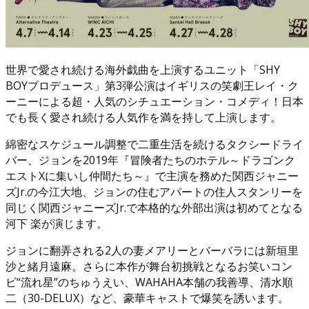
世界で愛され続ける海外戯曲を上演するユニット「SHY
BOYプロデュース」第3弾公演はイギリスの笑劇王レイ・ク
ーニーによる超・人気のシチュエーション・コメディ！日本
でも長く愛され続ける人気作を満を持して上演します。
綿密なスケジュール調整で二重生活を続けるタクシードライ
バー、ジョンを2019年『冒険者たちのホテル～ドラゴンク
エストXに集いし仲間たち～』で主演を務めた関西ジャニー
ズJr.の今江大地、ジョンの住むアパートの住人スタンリーを
同じく関西ジャニーズJr.で本格的な外部出演は初めてとなる
河下 楽が演じます。
ジョンに翻弄される2人の妻メアリーとバーバラには新垣里
沙と緒月遠麻。さらに本作が舞台初挑戦となるお笑いコン
ビ“流れ星”のちゅうえい、WAHAHA本舗の我善導、清水順
二（30-DELUX）など、豪華キャストで爆笑を誘います。