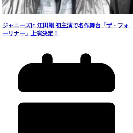
ジャニーズJr. 江田剛 初主演で名作舞台「ザ・フォ
ーリナー」上演決定！