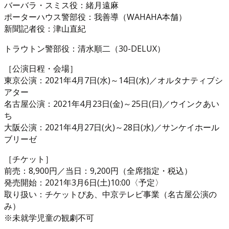
バーバラ・スミス役：緒月遠麻
ポーターハウス警部役：我善導（WAHAHA本舗）
新聞記者役：津山直紀
トラウトン警部役：清水順二（30-DELUX）
［公演日程・会場］
東京公演：2021年4月7日(水)～14日(水)／オルタナティブシ
アター
名古屋公演：2021年4月23日(金)～25日(日)／ウインクあい
ち
大阪公演：2021年4月27日(火)～28日(水)／サンケイホール
ブリーゼ
［チケット］
前売：8,900円／当日：9,200円（全席指定・税込）
発売開始：2021年3月6日(土)10:00〈予定〉
取り扱い：チケットぴあ、中京テレビ事業（名古屋公演の
み）
※未就学児童の観劇不可