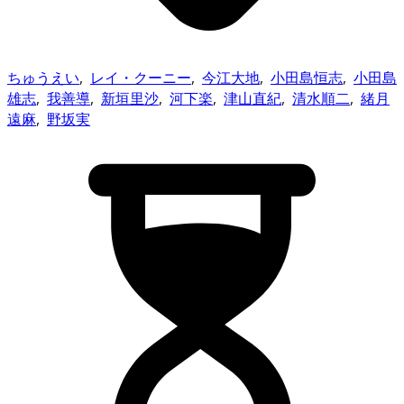
ちゅうえい
,
レイ・クーニー
,
今江大地
,
小田島恒志
,
小田島
雄志
,
我善導
,
新垣里沙
,
河下楽
,
津山直紀
,
清水順二
,
緒月
遠麻
,
野坂実