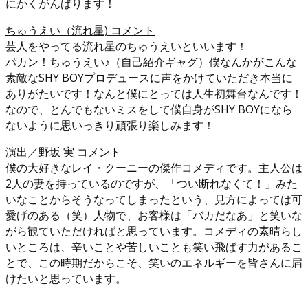
にかくがんばります！
ちゅうえい（流れ星) コメント
芸人をやってる流れ星のちゅうえいといいます！
パカン！ちゅうえい♪（自己紹介ギャグ）僕なんかがこんな
素敵なSHY BOYプロデュースに声をかけていただき本当に
ありがたいです！なんと僕にとっては人生初舞台なんです！
なので、とんでもないミスをして僕自身がSHY BOYになら
ないように思いっきり頑張り楽しみます！
演出／野坂 実 コメント
僕の大好きなレイ・クーニーの傑作コメディです。主人公は
2人の妻を持っているのですが、「つい断れなくて！」みた
いなことからそうなってしまったという、見方によっては可
愛げのある（笑）人物で、お客様は「バカだなあ」と笑いな
がら観ていただければと思っています。コメディの素晴らし
いところは、辛いことや苦しいことも笑い飛ばす力があるこ
とで、この時期だからこそ、笑いのエネルギーを皆さんに届
けたいと思っています。