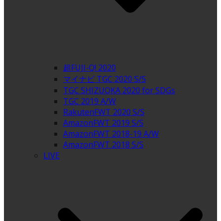
超FUJI-Q! 2020
マイナビ TGC 2020 S/S
TGC SHIZUOKA 2020 for SDGs
TGC 2019 A/W
RakutenFWT 2020 S/S
AmazonFWT 2019 S/S
AmazonFWT 2018-19 A/W
AmazonFWT 2018 S/S
LIVE