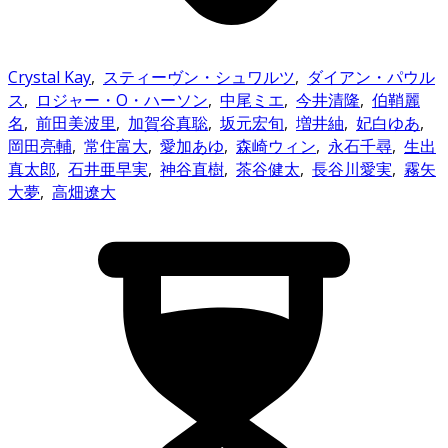
Crystal Kay
,
スティーヴン・シュワルツ
,
ダイアン・パウル
ス
,
ロジャー・O・ハーソン
,
中尾ミエ
,
今井清隆
,
伯鞘麗
名
,
前田美波里
,
加賀谷真聡
,
坂元宏旬
,
増井紬
,
妃白ゆあ
,
岡田亮輔
,
常住富大
,
愛加あゆ
,
森崎ウィン
,
永石千尋
,
生出
真太郎
,
石井亜早実
,
神谷直樹
,
茶谷健太
,
長谷川愛実
,
霧矢
大夢
,
高畑遼大