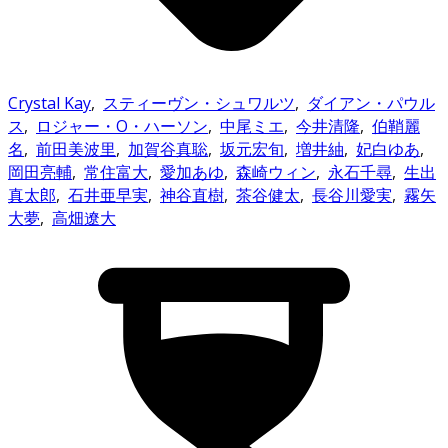
Crystal Kay
,
スティーヴン・シュワルツ
,
ダイアン・パウル
ス
,
ロジャー・O・ハーソン
,
中尾ミエ
,
今井清隆
,
伯鞘麗
名
,
前田美波里
,
加賀谷真聡
,
坂元宏旬
,
増井紬
,
妃白ゆあ
,
岡田亮輔
,
常住富大
,
愛加あゆ
,
森崎ウィン
,
永石千尋
,
生出
真太郎
,
石井亜早実
,
神谷直樹
,
茶谷健太
,
長谷川愛実
,
霧矢
大夢
,
高畑遼大