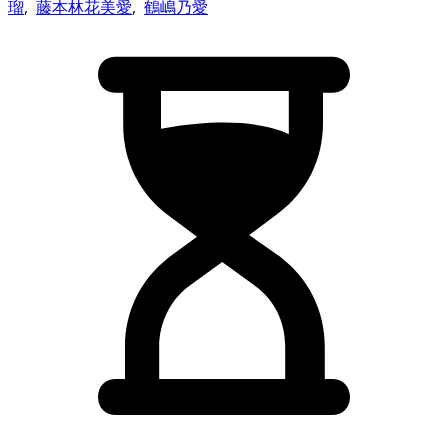
瑠
,
藤本林花美愛
,
鶴嶋乃愛