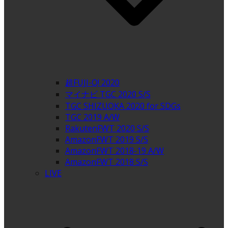
超FUJI-Q! 2020
マイナビ TGC 2020 S/S
TGC SHIZUOKA 2020 for SDGs
TGC 2019 A/W
RakutenFWT 2020 S/S
AmazonFWT 2019 S/S
AmazonFWT 2018-19 A/W
AmazonFWT 2018 S/S
LIVE