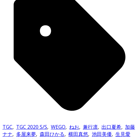
TGC
,
TGC 2020 S/S
,
WEGO
,
ねお
,
兼行凛
,
出口夏希
,
加藤
ナナ
,
多屋来夢
,
森田ひかる
,
横田真悠
,
池田美優
,
生見愛