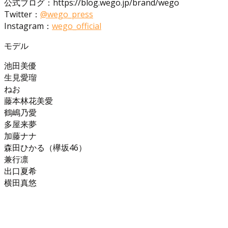
公式ブログ：https://blog.wego.jp/brand/wego
Twitter：
@wego_press
Instagram：
wego_official
モデル
池田美優
生見愛瑠
ねお
藤本林花美愛
鶴嶋乃愛
多屋来夢
加藤ナナ
森田ひかる（欅坂46）
兼行凛
出口夏希
横田真悠