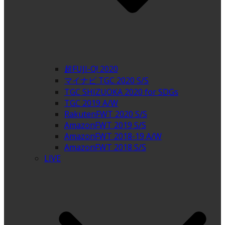
超FUJI-Q! 2020
マイナビ TGC 2020 S/S
TGC SHIZUOKA 2020 for SDGs
TGC 2019 A/W
RakutenFWT 2020 S/S
AmazonFWT 2019 S/S
AmazonFWT 2018-19 A/W
AmazonFWT 2018 S/S
LIVE