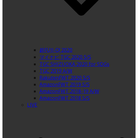
超FUJI-Q! 2020
マイナビ TGC 2020 S/S
TGC SHIZUOKA 2020 for SDGs
TGC 2019 A/W
RakutenFWT 2020 S/S
AmazonFWT 2019 S/S
AmazonFWT 2018-19 A/W
AmazonFWT 2018 S/S
LIVE