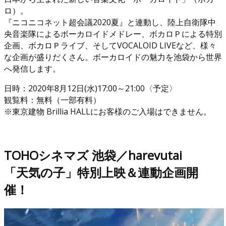
ロ）。
『ニコニコネット超会議2020夏』と連動し、陸上自衛隊中
央音楽隊によるボーカロイドメドレー、ボカロＰによる特別
企画、ボカロＰライブ、そしてVOCALOID LIVEなど、様々
な企画が盛りだくさん。ボーカロイドの魅力を池袋から世界
へ発信します。
日時：2020年8月12日(水)17:00～21:00〈予定〉
観覧料：無料（一部有料）
※東京建物 Brillia HALLにお客様のご入場はできません。
TOHOシネマズ 池袋／harevutai
「天気の子」特別上映＆連動企画開
催！