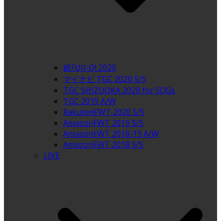
超FUJI-Q! 2020
マイナビ TGC 2020 S/S
TGC SHIZUOKA 2020 for SDGs
TGC 2019 A/W
RakutenFWT 2020 S/S
AmazonFWT 2019 S/S
AmazonFWT 2018-19 A/W
AmazonFWT 2018 S/S
LIVE