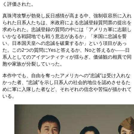
く評価された。
真珠湾攻撃が勃発し反日感情が高まる中、強制収容所に入れ
られた日系人たちは、米政府による忠誠登録質問票の提出を
求められた。忠誠登録の質問の中には「アメリカ軍に志願し
いかなる戦闘地でも戦う意志があるか」「米国に忠誠を誓
い、日本国天皇への忠誠を破棄するか」という項目があっ
た。この2つの質問にYesと答えるか、Noと答えるか――日
系人としてのアイデンティティが揺らぎ、価値観の相異で同
胞や家族が分裂していった。
本作中でも、自由を奪ったアメリカへの“忠誠”は受け入れな
かった者、“忠誠”を示し日系人の社会的地位を認めさせるた
めに軍に入隊した者など、それぞれの信念や苦悩が描かれて
いる。