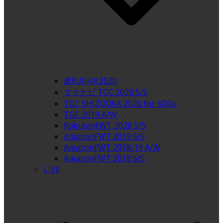
超FUJI-Q! 2020
マイナビ TGC 2020 S/S
TGC SHIZUOKA 2020 for SDGs
TGC 2019 A/W
RakutenFWT 2020 S/S
AmazonFWT 2019 S/S
AmazonFWT 2018-19 A/W
AmazonFWT 2018 S/S
LIVE