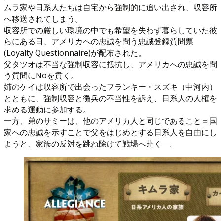
ムラ家や日系人たちは自宅から強制的に追い出され、収容所
へ移送されてしまう。
収容所での厳しい環境の中でも希望を失わず暮らしていた彼
らにある日、アメリカへの忠誠を問う忠誠登録質問票
(Loyalty Questionnaire)が配布された。
父タツオは不当な強制収容に抵抗し、アメリカへの忠誠を問
う質問にNoを貫く。
姉のケイは収容所で出会ったフランキー・スズキ（中河内）
とともに、強制収容と徴兵の不当性を訴え、日系人の人権を
求める運動に参加する。
一方、弟のサミーは、他のアメリカ人と同じであること＝国
家への忠誠を示すことで父をはじめとする日系人を自由にし
ようと、家族の反対を跳ね除けて戦場へ赴く―。