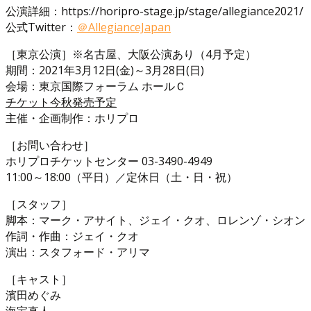
公演詳細：https://horipro-stage.jp/stage/allegiance2021/
公式Twitter：
＠AllegianceJapan
［東京公演］※名古屋、大阪公演あり（4月予定）
期間：2021年3月12日(金)～3月28日(日)
会場：東京国際フォーラム ホールＣ
チケット今秋発売予定
主催・企画制作：ホリプロ
［お問い合わせ］
ホリプロチケットセンター 03-3490-4949
11:00～18:00（平日）／定休日（土・日・祝）
［スタッフ］
脚本：マーク・アサイト、ジェイ・クオ、ロレンゾ・シオン
作詞・作曲：ジェイ・クオ
演出：スタフォード・アリマ
［キャスト］
濱田めぐみ
海宝直人