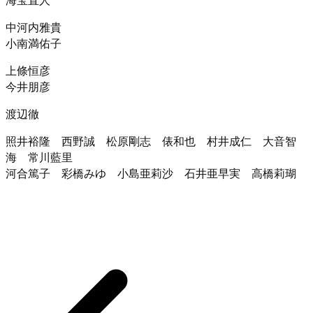
中河内雅貴
小南満佑子
上條恒彦
今井朋彦
渡辺徹
照井裕隆 西野誠 松原剛志 俵和也 村井成仁 大音智
海 常川藍里
河合篤子 彩橋みゆ 小島亜莉沙 石井亜早実 高橋莉瑚