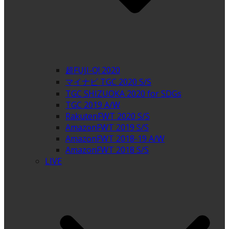
超FUJI-Q! 2020
マイナビ TGC 2020 S/S
TGC SHIZUOKA 2020 for SDGs
TGC 2019 A/W
RakutenFWT 2020 S/S
AmazonFWT 2019 S/S
AmazonFWT 2018-19 A/W
AmazonFWT 2018 S/S
LIVE