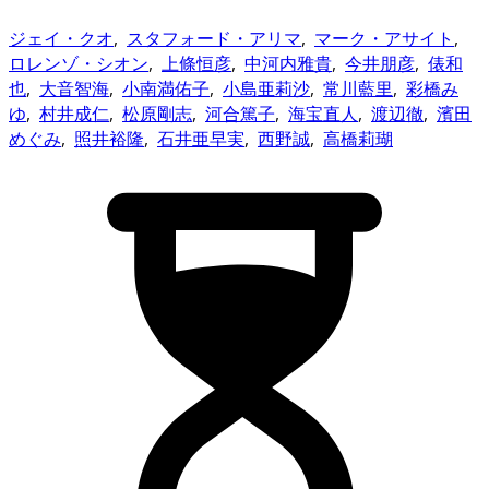
ジェイ・クオ
,
スタフォード・アリマ
,
マーク・アサイト
,
ロレンゾ・シオン
,
上條恒彦
,
中河内雅貴
,
今井朋彦
,
俵和
也
,
大音智海
,
小南満佑子
,
小島亜莉沙
,
常川藍里
,
彩橋み
ゆ
,
村井成仁
,
松原剛志
,
河合篤子
,
海宝直人
,
渡辺徹
,
濱田
めぐみ
,
照井裕隆
,
石井亜早実
,
西野誠
,
高橋莉瑚