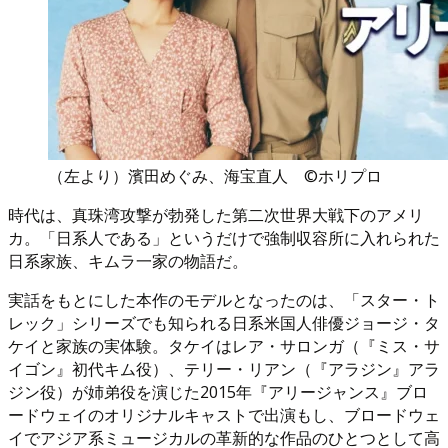
（左より）濱田めぐみ、海宝直人 ©ホリプロ
時代は、真珠湾攻撃が勃発した第二次世界大戦下のアメリ
カ。「日系人である」というだけで強制収容所に入れられた
日系家族、キムラ一家の物語だ。
実話をもとにした本作のモデルとなったのは、「スター・ト
レック」シリーズでも知られる日系米国人俳優ジョージ・タ
ケイと家族の実体験。タケイはレア・サロンガ（『ミス・サ
イゴン』初代キム役）、テリー・リアン（『アラジン』アラ
ジン役）が姉弟役を演じた2015年『アリージャンス』ブロ
ードウェイのオリジナルキャストで出演もし、ブロードウェ
イでアジア系ミュージカルの革新的な作品のひとつとして高