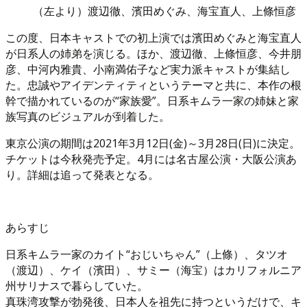
（左より）渡辺徹、濱田めぐみ、海宝直人、上條恒彦 
この度、日本キャストでの初上演では濱田めぐみと海宝直人
が日系人の姉弟を演じる。ほか、渡辺徹、上條恒彦、今井朋
彦、中河内雅貴、小南満佑子など実力派キャストが集結し
た。忠誠やアイデンティティというテーマと共に、本作の根
幹で描かれているのが“家族愛”。日系キムラ一家の姉妹と家
族写真のビジュアルが到着した。
東京公演の期間は2021年3月12日(金)～3月28日(日)に決定。
チケットは今秋発売予定。4月には名古屋公演・大阪公演あ
り。詳細は追って発表となる。
あらすじ
日系キムラ一家のカイト“おじいちゃん”（上條）、タツオ
（渡辺）、ケイ（濱田）、サミー（海宝）はカリフォルニア
州サリナスで暮らしていた。
真珠湾攻撃が勃発後、日本人を祖先に持つというだけで、キ