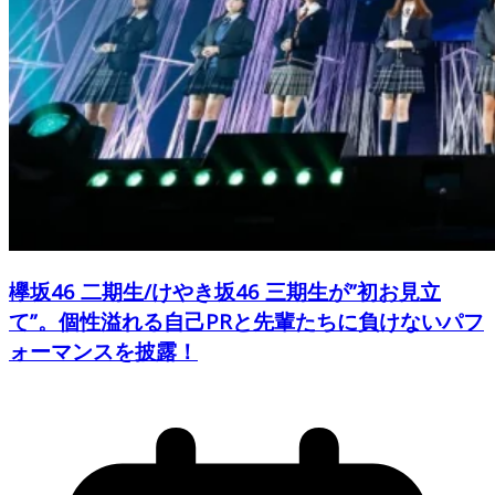
欅坂46 二期生/けやき坂46 三期生が”初お見立
て”。個性溢れる自己PRと先輩たちに負けないパフ
ォーマンスを披露！