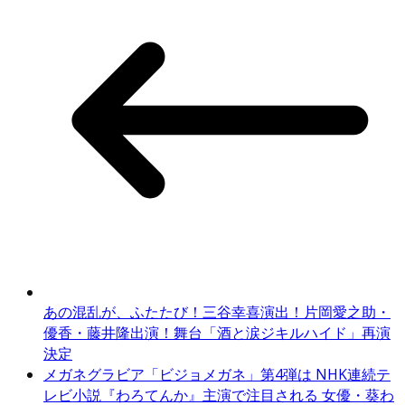
あの混乱が、ふたたび！三谷幸喜演出！片岡愛之助・
優香・藤井隆出演！舞台「酒と涙ジキルハイド」再演
決定
メガネグラビア「ビジョメガネ」第4弾は NHK連続テ
レビ小説『わろてんか』主演で注目される 女優・葵わ