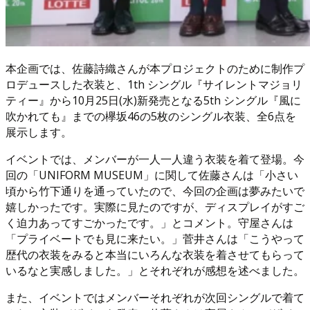
本企画では、佐藤詩織さんが本プロジェクトのために制作プ
ロデュースした衣装と、1th シングル『サイレントマジョリ
ティー』から10月25日(水)新発売となる5th シングル『風に
吹かれても』までの欅坂46の5枚のシングル衣装、全6点を
展示します。
イベントでは、メンバーが一人一人違う衣装を着て登場。今
回の「UNIFORM MUSEUM」に関して佐藤さんは「小さい
頃から竹下通りを通っていたので、今回の企画は夢みたいで
嬉しかったです。実際に見たのですが、ディスプレイがすご
く迫力あってすごかったです。」とコメント。守屋さんは
「プライベートでも見に来たい。」菅井さんは「こうやって
歴代の衣装をみると本当にいろんな衣装を着させてもらって
いるなと実感しました。」とそれぞれが感想を述べました。
また、イベントではメンバーそれぞれが次回シングルで着て