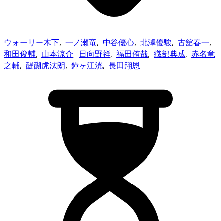
ウォーリー木下
,
一ノ瀬竜
,
中谷優心
,
北澤優駿
,
古舘春一
,
和田俊輔
,
山本涼介
,
日向野祥
,
福田侑哉
,
織部典成
,
赤名竜
之輔
,
醍醐虎汰朗
,
鐘ヶ江洸
,
長田翔恩