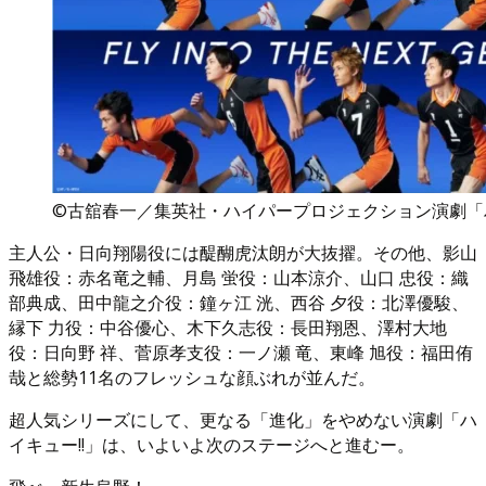
©古舘春一／集英社・ハイパープロジェクション演劇「ハ
主人公・日向翔陽役には醍醐虎汰朗が大抜擢。その他、影山
飛雄役：赤名竜之輔、月島 蛍役：山本涼介、山口 忠役：織
部典成、田中龍之介役：鐘ヶ江 洸、西谷 夕役：北澤優駿、
縁下 力役：中谷優心、木下久志役：長田翔恩、澤村大地
役：日向野 祥、菅原孝支役：一ノ瀬 竜、東峰 旭役：福田侑
哉と総勢11名のフレッシュな顔ぶれが並んだ。
超人気シリーズにして、更なる「進化」をやめない演劇「ハ
イキュー!!」は、いよいよ次のステージへと進むー。