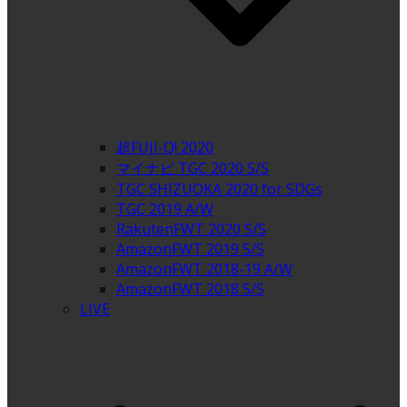
超FUJI-Q! 2020
マイナビ TGC 2020 S/S
TGC SHIZUOKA 2020 for SDGs
TGC 2019 A/W
RakutenFWT 2020 S/S
AmazonFWT 2019 S/S
AmazonFWT 2018-19 A/W
AmazonFWT 2018 S/S
LIVE