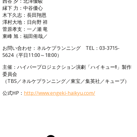
西谷 夕：北澤優駿
縁下 力：中谷優心
木下久志：長田翔恩
澤村大地：日向野 祥
菅原孝支：一ノ瀬 竜
東峰 旭：福田侑哉／
お問い合わせ：ネルケプランニング TEL：03-3715-
5624（平日11:00～18:00）
主催：ハイパープロジェクション演劇「ハイキュー!!」製作
委員会
（TBS／ネルケプランニング／東宝／集英社／キューブ）
公式HP：
http://www.engeki-haikyu.com/