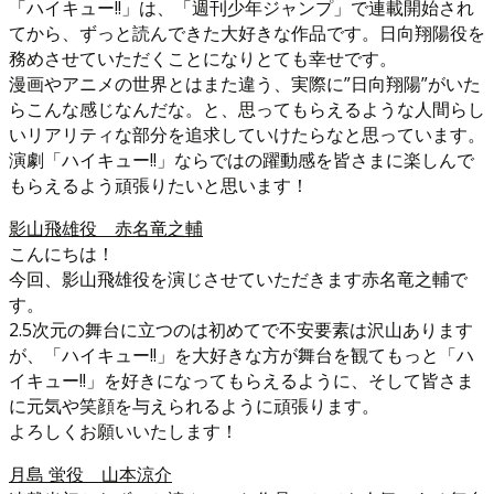
「ハイキュー!!」は、「週刊少年ジャンプ」で連載開始され
てから、ずっと読んできた大好きな作品です。日向翔陽役を
務めさせていただくことになりとても幸せです。
漫画やアニメの世界とはまた違う、実際に”日向翔陽”がいた
らこんな感じなんだな。と、思ってもらえるような人間らし
いリアリティな部分を追求していけたらなと思っています。
演劇「ハイキュー!!」ならではの躍動感を皆さまに楽しんで
もらえるよう頑張りたいと思います！
影山飛雄役 赤名竜之輔
こんにちは！
今回、影山飛雄役を演じさせていただきます赤名竜之輔で
す。
2.5次元の舞台に立つのは初めてで不安要素は沢山あります
が、「ハイキュー!!」を大好きな方が舞台を観てもっと「ハ
イキュー!!」を好きになってもらえるように、そして皆さま
に元気や笑顔を与えられるように頑張ります。
よろしくお願いいたします！
月島 蛍役 山本涼介