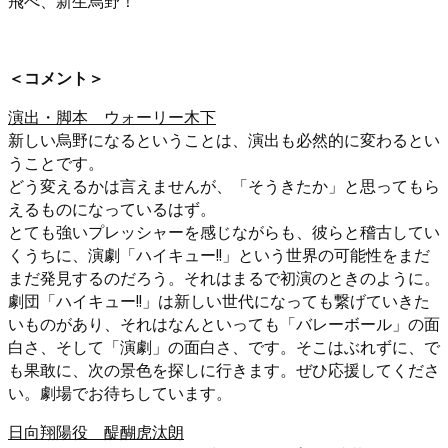
飛べ、新生烏野！
＜コメント＞
演出・脚本 ウォーリー木下
新しい烏野になるということは、演出も必然的に変わるとい
うことです。
どう変えるかは言えませんが、「そうきたか」と思ってもら
えるものになっているはず。
とても強いプレッシャーを感じながらも、彼らと稽古してい
くうちに、演劇「ハイキュー!!」という世界の可能性をまだ
まだ発見するのだろう。それはまるで初演のときのように。
劇団「ハイキュー!!」は新しい世代になっても繋げていきた
いものがあり、それはなんといっても「バレーボール」の面
白さ、そして「演劇」の面白さ、です。そこはぶれずに、で
も果敢に、次の景色を探しに行きます。ぜひ応援してくださ
い。劇場でお待ちしています。
日向翔陽役 醍醐虎汰朗