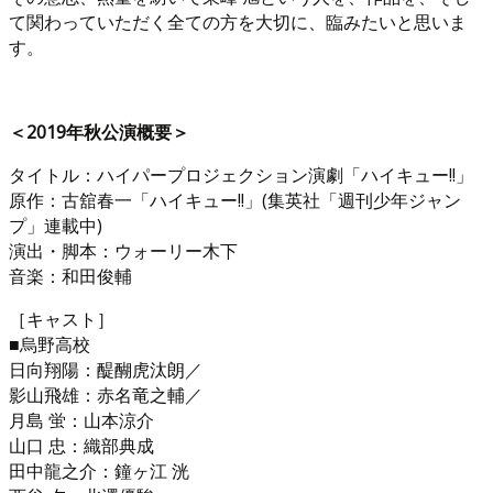
て関わっていただく全ての方を大切に、臨みたいと思いま
す。
＜2019年秋公演概要＞
タイトル：ハイパープロジェクション演劇「ハイキュー!!」
原作：古舘春一「ハイキュー!!」(集英社「週刊少年ジャン
プ」連載中)
演出・脚本：ウォーリー木下
音楽：和田俊輔
［キャスト］
■烏野高校
日向翔陽：醍醐虎汰朗／
影山飛雄：赤名竜之輔／
月島 蛍：山本涼介
山口 忠：織部典成
田中龍之介：鐘ヶ江 洸