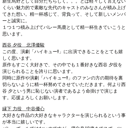
新生烏野として自分たちらしく。。。とは軽々しく言えない
くらい魅力的で素敵な先代のキャストのみなさんが積み上げ
てきた想い。精一杯感じて、背負って、そして新しいメンバ
ーと誠実に。
１つ１つ積み上げてバレー馬鹿として精一杯生きていこうと
思います。
西谷 夕役 北澤優駿
この度、演劇「ハイキュー!!」に出演できることをとても嬉
しく思います。
原作もすごく大好きで、その中でも１番好きな西谷 夕役を
演じられることを誇りに思います。
同時に原作や演劇「ハイキュー!!」のファンの方の期待を裏
切らないように精一杯努めてさせていただきます。何より西
谷 夕という男に恥じない演者であるよう命掛けで演じま
す。応援よろしくお願いします。
縁下 力役 中谷優心
大好きな作品の大好きなキャラクターを演じられるという事
が本当に嬉しいです。