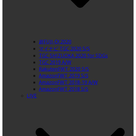
超FUJI-Q! 2020
マイナビ TGC 2020 S/S
TGC SHIZUOKA 2020 for SDGs
TGC 2019 A/W
RakutenFWT 2020 S/S
AmazonFWT 2019 S/S
AmazonFWT 2018-19 A/W
AmazonFWT 2018 S/S
LIVE