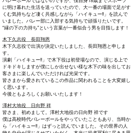
バレーボールではないのですが、僕自身18歳までスポーツ
に明け暮れた生活を送っていたので、大一番の場面で足がす
くむ気持ちなど凄く共感しながら「ハイキュー!!」を読んで
いました。バレー部に入部する気持ちで頑張りたいです。
“縁の下の力持ち”という言葉が一番似合う男を目指します！
木下久志役 長田翔恩
木下久志役で出演が決定いたしました、長田翔恩と申しま
す。
演劇「ハイキュー!!」で木下役は初登場なので、演じる上で
ドキドキしますが僕にしか出せない様な木下の味を出してお
客さまに楽しんでいただければ光栄です。
皆さまから愛されているこの作品に関われることを大変嬉し
く思います。
今後ともよろしくお願いいたします！
澤村大地役 日向野 祥
皆さま、初めまして。澤村大地役の日向野 祥です
僕は高校時代バレーボールをやっていたこともあり、当時か
ら「ハイキュー!!」はずっと読んでいました。その世界の人
物を自分が演じさせていただく。本当に役者冥利に尽きる思