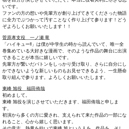
いです。
ファンの方の想いや先輩方が創り上げてきてくださった物語
に全力でぶつかって汚すことなく作り上げて参ります！どう
ぞよろしくお願いいたします！！
菅原孝支役 一ノ瀬 竜
「ハイキュー!!」は僕が中学生の時から読んでいて、唯一全
巻集めている大好きな漫画で、そのような作品の舞台に出演
できることが本当に嬉しいです。
先輩方が繋いだバトンをしっかり受け取り、さらに自分にし
かできないような新しいものもお見せできるよう、一生懸命
取り組んで参ります。よろしくお願いいたします。
東峰 旭役 福田侑哉
初めまして。
東峰 旭役を演じさせていただきます、福田侑哉と申しま
す。
初演から多くの方に愛され、支えられて来た作品の一部にな
れること、心から嬉しく思います。
その意志、熱量を紡いで東峰 旭という人を、作品を、そし