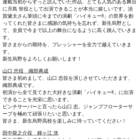
連載当初からずっと読んでいた作品、とても人気のある舞台
に月島 蛍役として出演できることが本当に嬉しいです。須
賀健太さん筆頭に今までの演劇「ハイキュー!!」の世界を創
ってくれた皆さまに感謝の気持ちを忘れず、新生烏野とし
て、全員で今まで以上の舞台になるように高く跳んでいきま
す。
皆さまからの期待を、プレッシャーを全力で越えていきま
す。
新生烏野をよろしくお願いします！
山口 忠役 織部典成
皆さま初めまして、山口 忠役を演じさせていただきます、
織部典成です。
初演から全て見てきた大好きな演劇「ハイキュー!!」に出演
できることを光栄に思います。
ピンチサーバーと言ったら山口 忠。ジャンプフローターサ
ーブを極めて頑張りたいと思います。
皆さま、新生烏野高校を楽しみに待っていてください！
田中龍之介役 鐘ヶ江 洸