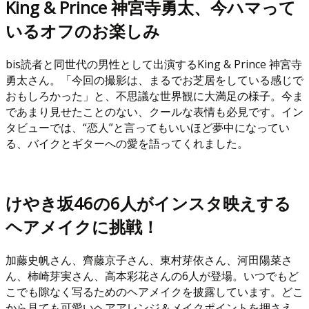
King & Prince 神宮寺勇太、今ハマって
いるオフのお楽しみ
bis読者と同世代の男性として出演するKing & Prince 神宮寺
勇太さん。「今回の撮影は、まるでお芝居をしている感じで
おもしろかった」と、不思議な世界観に大満足の様子。今ま
であまり見せたことのない、クールな表情も必見です。イン
タビューでは、“恋人”と言ってもいいほど夢中になってい
る、バイクとギターへの愛を語ってくれました。
けやき坂46の6人がインスタ映えする
ヘアメイクに挑戦！
加藤史帆さん、齊藤京子さん、東村芽依さん、河田陽菜さ
ん、柿崎芽実さん、高本彩花さんの6人が登場。いつでもど
こでも隙なく写るためのヘアメイクを披露しています。どこ
から見ても可愛いヘアアレンジ＆メイクポイントを押さえ