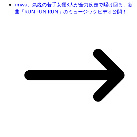
ｍiwa、気鋭の若手女優3人が全力疾走で駆け回る、新
曲「RUN FUN RUN」のミュージックビデオ公開！