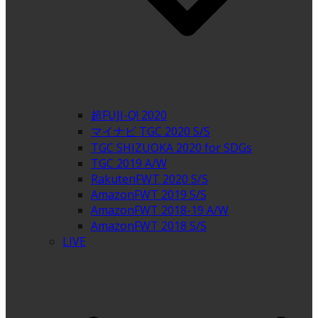
超FUJI-Q! 2020
マイナビ TGC 2020 S/S
TGC SHIZUOKA 2020 for SDGs
TGC 2019 A/W
RakutenFWT 2020 S/S
AmazonFWT 2019 S/S
AmazonFWT 2018-19 A/W
AmazonFWT 2018 S/S
LIVE