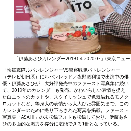
「伊藤あさひカレンダー2019.04-2020.03」(東京ニュ
「快盗戦隊ルパンレンジャーVS警察戦隊パトレンジャー」
（テレビ朝日系）にルパンレッド／夜野魁利役で出演中の俳
優・伊藤あさひが、大好評発売中のファースト写真集に続い
て、2019年のカレンダーも発売。かわいらしい表情を捉え
た白ニットのカットや、スタイリッシュで色気溢れるモノク
ロカットなど、等身大の表情から大人びた雰囲気まで、この
カレンダーのために撮り下ろされた写真を掲載。ファースト
写真集「ASAHI」の未収録フォトも収録しており、伊藤あさ
ひの多面的な魅力を存分に堪能できる1冊となっている。