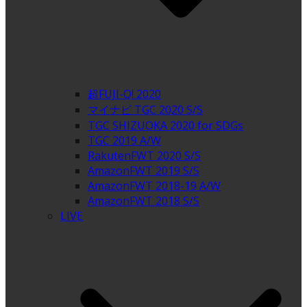
超FUJI-Q! 2020
マイナビ TGC 2020 S/S
TGC SHIZUOKA 2020 for SDGs
TGC 2019 A/W
RakutenFWT 2020 S/S
AmazonFWT 2019 S/S
AmazonFWT 2018-19 A/W
AmazonFWT 2018 S/S
LIVE