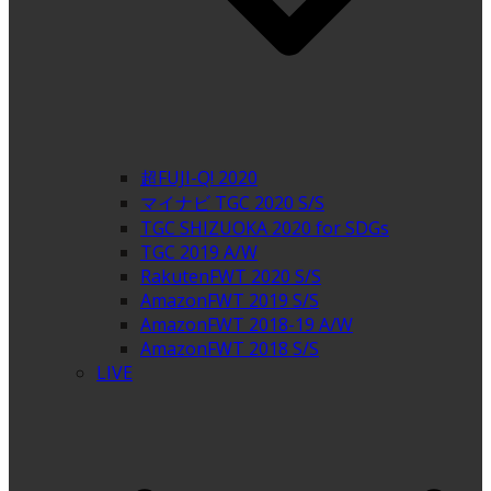
超FUJI-Q! 2020
マイナビ TGC 2020 S/S
TGC SHIZUOKA 2020 for SDGs
TGC 2019 A/W
RakutenFWT 2020 S/S
AmazonFWT 2019 S/S
AmazonFWT 2018-19 A/W
AmazonFWT 2018 S/S
LIVE