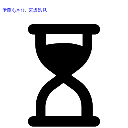
伊藤あさひ
,
宮坂浩見