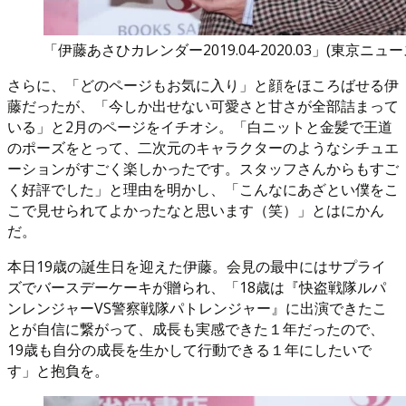
「伊藤あさひカレンダー2019.04-2020.03」(東京ニュ
さらに、「どのページもお気に入り」と顔をほころばせる伊
藤だったが、「今しか出せない可愛さと甘さが全部詰まって
いる」と2月のページをイチオシ。「白ニットと金髪で王道
のポーズをとって、二次元のキャラクターのようなシチュエ
ーションがすごく楽しかったです。スタッフさんからもすご
く好評でした」と理由を明かし、「こんなにあざとい僕をこ
こで見せられてよかったなと思います（笑）」とはにかん
だ。
本日19歳の誕生日を迎えた伊藤。会見の最中にはサプライ
ズでバースデーケーキが贈られ、「18歳は『快盗戦隊ルパ
ンレンジャーVS警察戦隊パトレンジャー』に出演できたこ
とが自信に繋がって、成長も実感できた１年だったので、
19歳も自分の成長を生かして行動できる１年にしたいで
す」と抱負を。