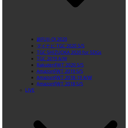
超FUJI-Q! 2020
マイナビ TGC 2020 S/S
TGC SHIZUOKA 2020 for SDGs
TGC 2019 A/W
RakutenFWT 2020 S/S
AmazonFWT 2019 S/S
AmazonFWT 2018-19 A/W
AmazonFWT 2018 S/S
LIVE