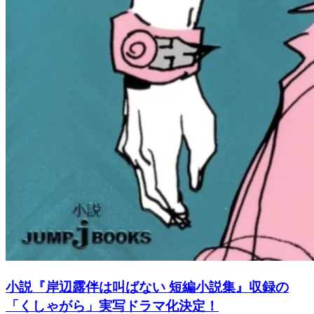
小説『岸辺露伴は叫ばない 短編小説集』収録の
「くしゃがら」実写ドラマ化決定！