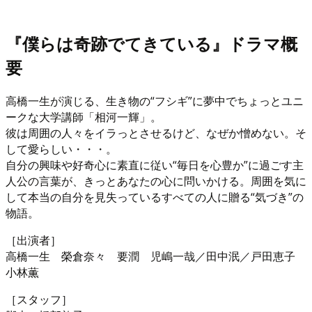
『僕らは奇跡でてきている』ドラマ概
要
高橋一生が演じる、生き物の“フシギ”に夢中でちょっとユニ
ークな大学講師「相河一輝」。
彼は周囲の人々をイラっとさせるけど、なぜか憎めない。そ
して愛らしい・・・。
自分の興味や好奇心に素直に従い“毎日を心豊か”に過ごす主
人公の言葉が、きっとあなたの心に問いかける。周囲を気に
して本当の自分を見失っているすべての人に贈る“気づき”の
物語。
［出演者］
高橋一生 榮倉奈々 要潤 児嶋一哉／田中泯／戸田恵子
小林薫
［スタッフ］