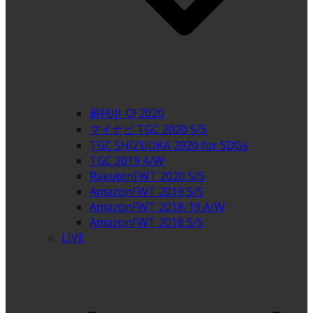
超FUJI-Q! 2020
マイナビ TGC 2020 S/S
TGC SHIZUOKA 2020 for SDGs
TGC 2019 A/W
RakutenFWT 2020 S/S
AmazonFWT 2019 S/S
AmazonFWT 2018-19 A/W
AmazonFWT 2018 S/S
LIVE