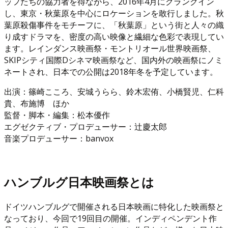
ッフたちの協力者を得ながら、2016年4月にクランクイン
し、東京・秋葉原を中心にロケーションを敢行しました。秋
葉原殺傷事件をモチーフに、「秋葉原」という街と人々の織
り成すドラマを、密度の高い映像と繊細な色彩で表現してい
ます。レインダンス映画祭・モントリオール世界映画祭、
SKIPシティ国際Dシネマ映画祭など、国内外の映画祭にノミ
ネートされ、日本での公開は2018年冬を予定しています。
出演：篠崎こころ、安城うらら、鈴木宏侑、小橋賢児、仁科
貴、布施博 ほか
監督・脚本・編集：松本優作
エグゼクティブ・プロデューサー：辻慶太郎
音楽プロデューサー：banvox
ハンブルグ日本映画祭とは
ドイツハンブルグで開催される日本映画に特化した映画祭と
なっており、今回で19回目の開催。インディペンデント作