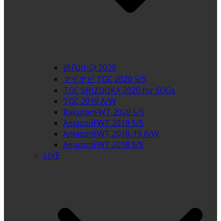
超FUJI-Q! 2020
マイナビ TGC 2020 S/S
TGC SHIZUOKA 2020 for SDGs
TGC 2019 A/W
RakutenFWT 2020 S/S
AmazonFWT 2019 S/S
AmazonFWT 2018-19 A/W
AmazonFWT 2018 S/S
LIVE