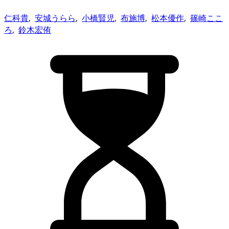
仁科貴
,
安城うらら
,
小橋賢児
,
布施博
,
松本優作
,
篠崎ここ
ろ
,
鈴木宏侑