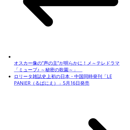
オスカー像の“声の主“が明らかに！メ～テレドラマ
「ミューブ♪ ～秘密の歌園～」
ロリータ雑誌史上初の日本・中国同時発刊「LE
PANIER（るぱにえ）」5月16日発売