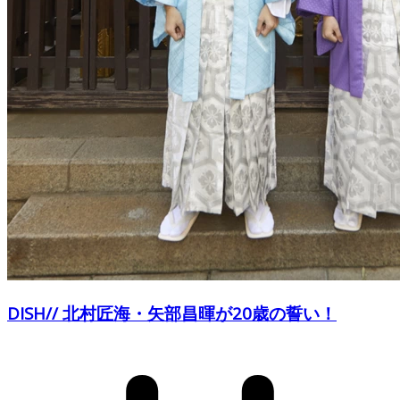
DISH// 北村匠海・矢部昌暉が20歳の誓い！