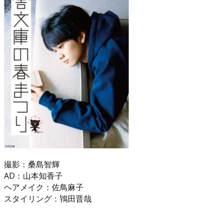
撮影：桑島智輝
AD：山本知香子
ヘアメイク：佐鳥麻子
スタイリング：鴇田晋哉