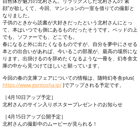
自然体が魅力の北村さん。リラックスした北村さんの”素
顔”が欲しくて、今回、マンションの一室を借りての撮影と
なりました。
子供のときから読書が大好きだったという北村さんにとっ
て、本はいつでも側にあるものだったそうです。ベッドの上
でも、ソファーでも、どこでも。
春になると外に出たくなるものですが、自分を夢中にさせる
本との出合いがあれば、今いるこの部屋が、最高の場所にな
ります。出掛けるのを辞めたくなるような一冊を、幻冬舎文
庫の中から見つけてほしいと願っています。
今回の春の文庫フェアについての情報は、随時幻冬舎plus(
https://www.gentosha.jp/
)でアップされる予定です。
［4月10日アップ予定］
北村さんのサイン入りポスタープレゼントのお知らせ
［4月15日アップ公開予定］
北村さんの撮影中のムービーが見られる！