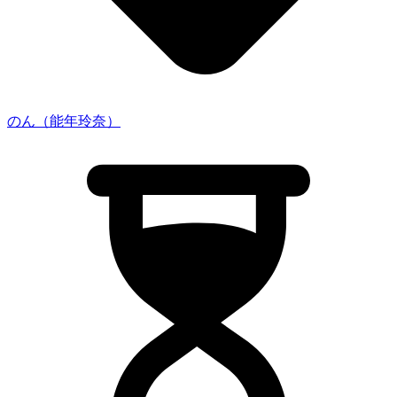
のん（能年玲奈）