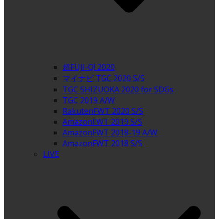
超FUJI-Q! 2020
マイナビ TGC 2020 S/S
TGC SHIZUOKA 2020 for SDGs
TGC 2019 A/W
RakutenFWT 2020 S/S
AmazonFWT 2019 S/S
AmazonFWT 2018-19 A/W
AmazonFWT 2018 S/S
LIVE