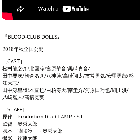
『BLOOD-CLUB DOLLS』
2018年秋全国公開
［CAST］
松村龍之介/北園涼/宮原華音/黒崎真音/
田中要次/朝倉あき/八神蓮/高崎翔太/友常勇気/安里勇哉/杉
江大志/
田中涼星/郷本直也/白柏寿大/南圭介/河原田巧也/細川洪/
八嶋智人/高橋克実
［STAFF］
原作：Production I.G / CLAMP・ST
監督：奥秀太郎
脚本：藤咲淳一・奥秀太郎
撮影：岸建太朗