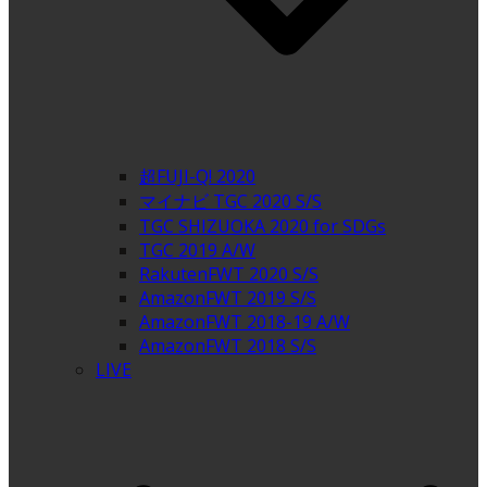
超FUJI-Q! 2020
マイナビ TGC 2020 S/S
TGC SHIZUOKA 2020 for SDGs
TGC 2019 A/W
RakutenFWT 2020 S/S
AmazonFWT 2019 S/S
AmazonFWT 2018-19 A/W
AmazonFWT 2018 S/S
LIVE