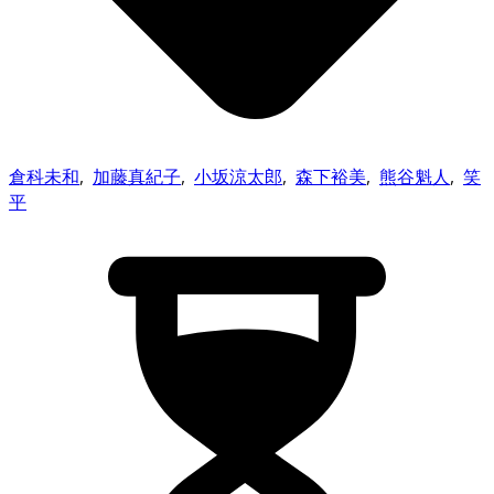
倉科未和
,
加藤真紀子
,
小坂涼太郎
,
森下裕美
,
熊谷魁人
,
笑
平