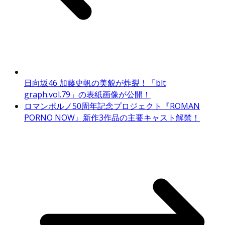
日向坂46 加藤史帆の美貌が炸裂！「blt
graph.vol.79」の表紙画像が公開！
ロマンポルノ50周年記念プロジェクト『ROMAN
PORNO NOW』新作3作品の主要キャスト解禁！