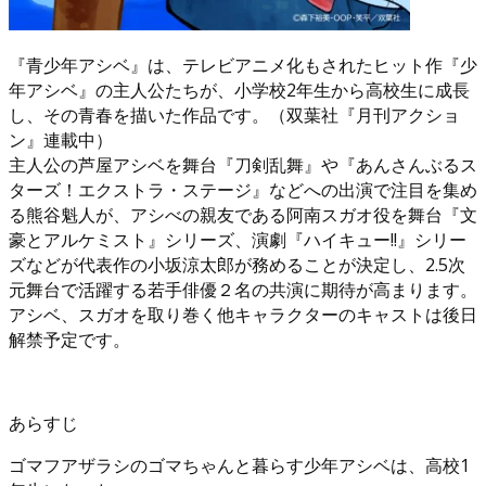
『青少年アシベ』は、テレビアニメ化もされたヒット作『少
年アシベ』の主人公たちが、小学校2年生から高校生に成長
し、その青春を描いた作品です。（双葉社『月刊アクショ
ン』連載中）
主人公の芦屋アシベを舞台『刀剣乱舞』や『あんさんぶるス
ターズ！エクストラ・ステージ』などへの出演で注目を集め
る熊谷魁人が、アシべの親友である阿南スガオ役を舞台『文
豪とアルケミスト』シリーズ、演劇『ハイキュー!!』シリー
ズなどが代表作の小坂涼太郎が務めることが決定し、2.5次
元舞台で活躍する若手俳優２名の共演に期待が高まります。
アシベ、スガオを取り巻く他キャラクターのキャストは後日
解禁予定です。
あらすじ
ゴマフアザラシのゴマちゃんと暮らす少年アシベは、高校1