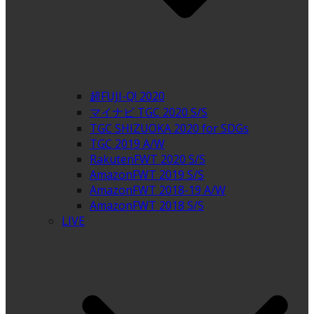
超FUJI-Q! 2020
マイナビ TGC 2020 S/S
TGC SHIZUOKA 2020 for SDGs
TGC 2019 A/W
RakutenFWT 2020 S/S
AmazonFWT 2019 S/S
AmazonFWT 2018-19 A/W
AmazonFWT 2018 S/S
LIVE