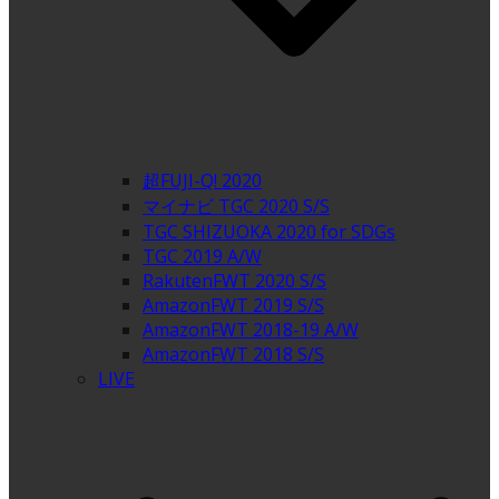
超FUJI-Q! 2020
マイナビ TGC 2020 S/S
TGC SHIZUOKA 2020 for SDGs
TGC 2019 A/W
RakutenFWT 2020 S/S
AmazonFWT 2019 S/S
AmazonFWT 2018-19 A/W
AmazonFWT 2018 S/S
LIVE