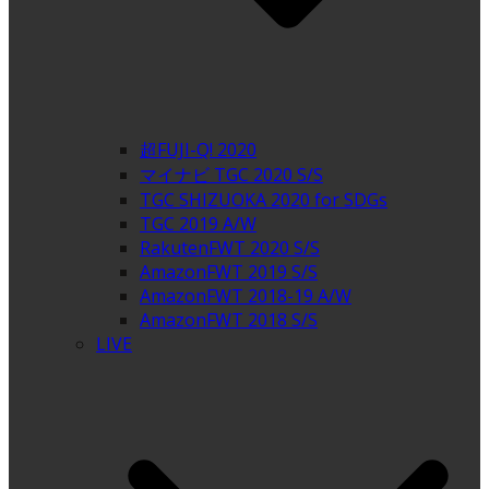
超FUJI-Q! 2020
マイナビ TGC 2020 S/S
TGC SHIZUOKA 2020 for SDGs
TGC 2019 A/W
RakutenFWT 2020 S/S
AmazonFWT 2019 S/S
AmazonFWT 2018-19 A/W
AmazonFWT 2018 S/S
LIVE