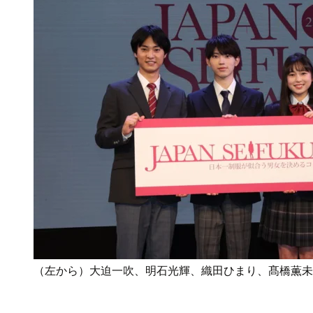
（左から）大迫一吹、明石光輝、織田ひまり、髙橋薫未