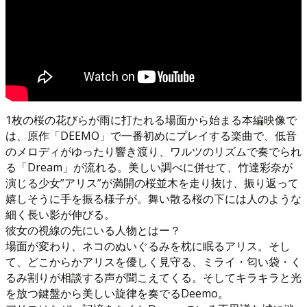
1枚の桜の花びらが雨に打たれる場面から始まる本編映像で
は、原作「DEEMO」で一番初めにプレイする楽曲で、低音
のメロディがゆったり響き渡り、ワルツのリズムで奏でられ
る「Dream」が流れる。美しい調べに併せて、竹達彩奈が
演じる少女”アリス”が満開の桜並木を走り抜け、振り返って
嬉しそうに手を振る様子が。舞い散る桜の下には人のような
細く長い影が伸びる。
彼女の視線の先にいる人物とはー？
場面が変わり、ネコのぬいぐるみを枕に眠るアリス。そし
て、どこからかアリスを優しく見守る、ミライ・匂い袋・く
るみ割りが相談する声が聞こえてくる。そしてキラキラと光
を放つ鍵盤から美しい旋律を奏でるDeemo。