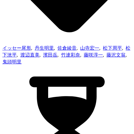
イッセー尾形
,
丹生明里
,
佐倉綾音
,
山寺宏一
,
松下周平
,
松
下洸平
,
渡辺直美
,
濱田岳
,
竹達彩奈
,
藤咲淳一
,
藤沢文翁
,
鬼頭明里