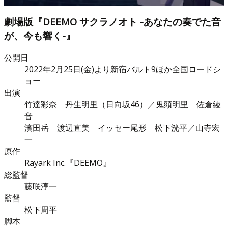
劇場版『DEEMO サクラノオト -あなたの奏でた音
が、今も響く-』
公開日
2022年2月25日(金)より新宿バルト9ほか全国ロードシ
ョー
出演
竹達彩奈 丹生明里（日向坂46）／鬼頭明里 佐倉綾
音
濱田岳 渡辺直美 イッセー尾形 松下洸平／山寺宏
一
原作
Rayark Inc.『DEEMO』
総監督
藤咲淳一
監督
松下周平
脚本