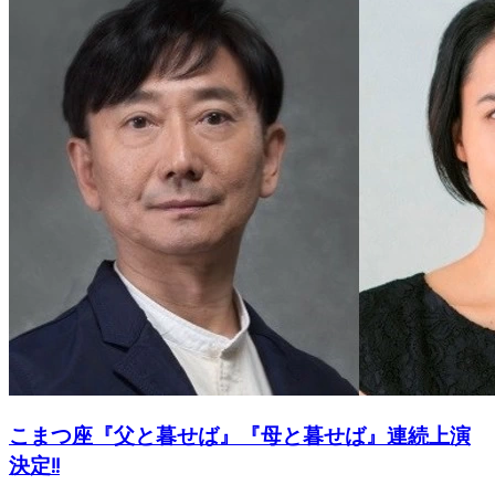
こまつ座『父と暮せば』『母と暮せば』連続上演
決定!!