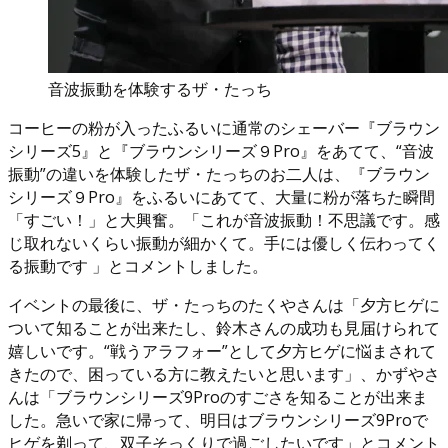
音波振動を体験するザ・たっち
コーヒーの粉が入ったふるいに通常のシェーバー『ブラウン
シリーズ5』と『ブラウンシリーズ９Pro』をあてて、“音波
振動”の違いを体験したザ・たっちのお二人は、『ブラウン
シリーズ９Pro』をふるいにあてて、大量に粉が落ちた瞬間
「すごい！」と大興奮。「これが音波振動！不思議です。感
じ取れないくらい振動が細かくて。手には優しく伝わってく
る振動です 」とコメントしました。
イベントの最後に、ザ・たっちのたくやさんは「夕方ヒゲに
ついて知ることが出来たし、鈴木さんの成功も見届けられて
嬉しいです。“戦うアラフォー”として夕方ヒゲに悩まされて
きたので、困っている方に教えたいと思います」、かずやさ
んは「ブラウンシリーズ9Proのすごさを知ることが出来ま
した。急いで家に帰って、明日はブラウンシリーズ9Proで
ヒゲを剃って、双子そっくりで過ごしたいです」とコメント