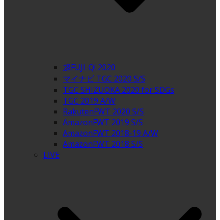
超FUJI-Q! 2020
マイナビ TGC 2020 S/S
TGC SHIZUOKA 2020 for SDGs
TGC 2019 A/W
RakutenFWT 2020 S/S
AmazonFWT 2019 S/S
AmazonFWT 2018-19 A/W
AmazonFWT 2018 S/S
LIVE