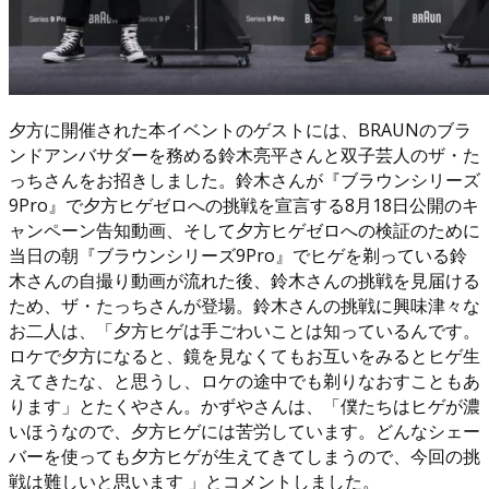
夕方に開催された本イベントのゲストには、BRAUNのブラ
ンドアンバサダーを務める鈴木亮平さんと双子芸人のザ・た
っちさんをお招きしました。鈴木さんが『ブラウンシリーズ
9Pro』で夕方ヒゲゼロへの挑戦を宣言する8月18日公開のキ
ャンペーン告知動画、そして夕方ヒゲゼロへの検証のために
当日の朝『ブラウンシリーズ9Pro』でヒゲを剃っている鈴
木さんの自撮り動画が流れた後、鈴木さんの挑戦を見届ける
ため、ザ・たっちさんが登場。鈴木さんの挑戦に興味津々な
お二人は、「夕方ヒゲは手ごわいことは知っているんです。
ロケで夕方になると、鏡を見なくてもお互いをみるとヒゲ生
えてきたな、と思うし、ロケの途中でも剃りなおすこともあ
ります」とたくやさん。かずやさんは、「僕たちはヒゲが濃
いほうなので、夕方ヒゲには苦労しています。どんなシェー
バーを使っても夕方ヒゲが生えてきてしまうので、今回の挑
戦は難しいと思います 」とコメントしました。