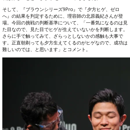
そして、『ブラウンシリーズ9Pro』で『夕方ヒゲ、ゼロ
へ』の結果を判定するために、理容師の北原義紀さんが登
場。今回の挑戦の判断基準について、「一番気になるのは見
た目なので、見た目でヒゲが生えていないかを判断します。
さらに手で触ってみて、ざらっとしないかの感触も大事で
す。正直朝剃っても夕方生えてくるのがヒゲなので、成功は
難しいのでは、と思います」とコメント。