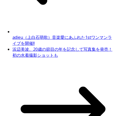
adieu（上白石萌歌）音楽愛にあふれた1stワンマンラ
イブを開催!!
浜辺美波、20歳の節目の年を記念して写真集を発売！
初の水着撮影ショットも