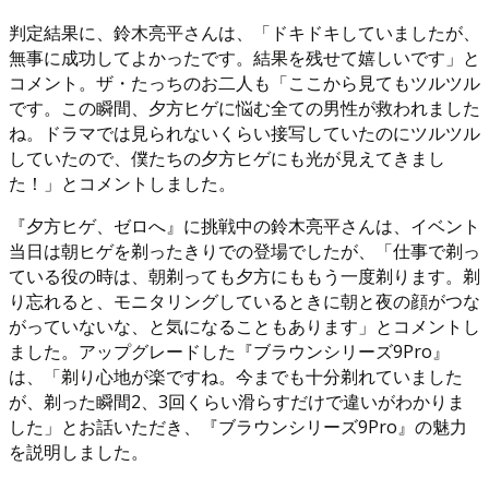
判定結果に、鈴木亮平さんは、「ドキドキしていましたが、
無事に成功してよかったです。結果を残せて嬉しいです」と
コメント。ザ・たっちのお二人も「ここから見てもツルツル
です。この瞬間、夕方ヒゲに悩む全ての男性が救われました
ね。ドラマでは見られないくらい接写していたのにツルツル
していたので、僕たちの夕方ヒゲにも光が見えてきまし
た！」とコメントしました。
『夕方ヒゲ、ゼロへ』に挑戦中の鈴木亮平さんは、イベント
当日は朝ヒゲを剃ったきりでの登場でしたが、「仕事で剃っ
ている役の時は、朝剃っても夕方にももう一度剃ります。剃
り忘れると、モニタリングしているときに朝と夜の顔がつな
がっていないな、と気になることもあります」とコメントし
ました。アップグレードした『ブラウンシリーズ9Pro』
は、「剃り心地が楽ですね。今までも十分剃れていました
が、剃った瞬間2、3回くらい滑らすだけで違いがわかりま
した」とお話いただき、『ブラウンシリーズ9Pro』の魅力
を説明しました。