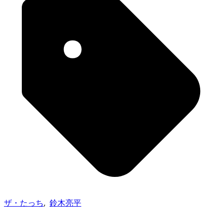
ザ・たっち
,
鈴木亮平