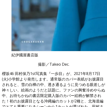
紀伊國屋書店版
撮影／Takeo Dec.
櫻坂46 田村保乃1st写真集『一歩目』が、2021年8月17日
(火)小学館より発売します。通常版のカバー表紙がお披露目
されると、雪の白樺の中、透き通るように見つめる眼差しが
神々しい、絵画のようだと話題に。ファンの興奮冷めやらぬ
中、お待ちかねの書店限定購入版のカバー絵柄が解禁され
た！初のお披露目となる沖縄編のカットが2種と、北海道編
でとても重要になるシーンから1カットが選ばれた。田村さ