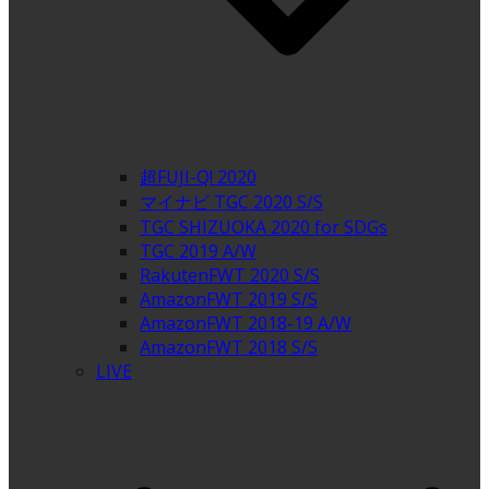
超FUJI-Q! 2020
マイナビ TGC 2020 S/S
TGC SHIZUOKA 2020 for SDGs
TGC 2019 A/W
RakutenFWT 2020 S/S
AmazonFWT 2019 S/S
AmazonFWT 2018-19 A/W
AmazonFWT 2018 S/S
LIVE