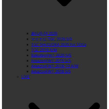
超FUJI-Q! 2020
マイナビ TGC 2020 S/S
TGC SHIZUOKA 2020 for SDGs
TGC 2019 A/W
RakutenFWT 2020 S/S
AmazonFWT 2019 S/S
AmazonFWT 2018-19 A/W
AmazonFWT 2018 S/S
LIVE