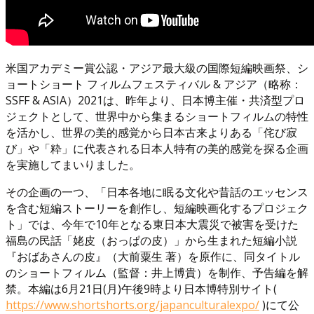
米国アカデミー賞公認・アジア最大級の国際短編映画祭、シ
ョートショート フィルムフェスティバル & アジア（略称：
SSFF & ASIA）2021は、昨年より、日本博主催・共済型プロ
ジェクトとして、世界中から集まるショートフィルムの特性
を活かし、世界の美的感覚から日本古来よりある「侘び寂
び」や「粋」に代表される日本人特有の美的感覚を探る企画
を実施してまいりました。
その企画の一つ、「日本各地に眠る文化や昔話のエッセンス
を含む短編ストーリーを創作し、短編映画化するプロジェク
ト」では、今年で10年となる東日本大震災で被害を受けた
福島の民話「姥皮（おっぱの皮）」から生まれた短編小説
『おばあさんの皮』（大前粟生 著）を原作に、同タイトル
のショートフィルム（監督：井上博貴）を制作、予告編を解
禁。本編は6月21日(月)午後9時より日本博特別サイト(
https://www.shortshorts.org/japanculturalexpo/
)にて公