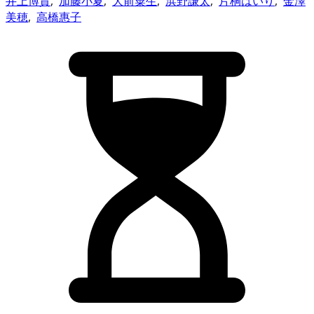
井上博貴
,
加藤小夏
,
大前粟生
,
浜野謙太
,
片桐はいり
,
金澤
美穂
,
高橋惠子