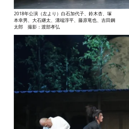
2018年公演（左より）白石加代子、鈴木杏、塚
本幸男、大石継太、溝端淳平、藤原竜也、吉田鋼
太郎 撮影：渡部孝弘