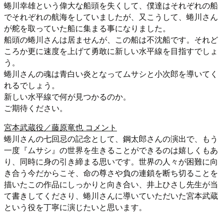
蜷川幸雄という偉大な船頭を失くして、僕達はそれぞれの船
でそれぞれの航海をしていましたが、又こうして、蜷川さん
が舵を取っていた船に集まる事になりました。
船頭の蜷川さんは居ませんが、この船は不沈船です。それど
ころか更に速度を上げて勇敢に新しい水平線を目指すでしょ
う。
蜷川さんの魂は青白い炎となってムサシと小次郎を導いてく
れるでしょう。
新しい水平線で何が見つかるのか。
ご期待ください。
宮本武蔵役／藤原竜也 コメント
蜷川さんの七回忌の記念として、鋼太郎さんの演出で、もう
一度『ムサシ』の世界を生きることができるのは嬉しくもあ
り、同時に身の引き締まる思いです。世界の人々が困難に向
き合う今だからこそ、命の尊さや負の連鎖を断ち切ることを
描いたこの作品にしっかりと向き合い、井上ひさし先生が当
て書きしてくださり、蜷川さんに導いていただいた宮本武蔵
という役を丁寧に演じたいと思います。