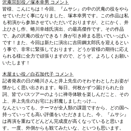
沢庵宗彭役／塚本幸男 コメント
皆様、こんにちは！今回、『ムサシ』の中の沢庵の役をやら
せていただく事になりました、塚本幸男です。この作品は私
も初演から参加させていただいておりますが、とにかく、井
上ひさし作、蜷川幸雄氏演出、の最高傑作です。その作品
で、あの沢庵の役ができる！身が引き締まる思いでいっぱい
です！また、今回は新たに演出に吉田鋼太郎氏を迎えるとい
う事で、非常に緊張しております。どうか皆様の期待に応え
られる様に全力で頑張りますので、どうぞ、よろしくお願い
いたします！
木屋まい役／白石加代子 コメント
記者発表の日の蜷川さんと井上先生のそわそわとしたお姿が
懐かしく思い出されます。毎日、何枚かずつ届けられた台
詞、皆でバスツアーのように禅寺体験を楽しんだこと、その
上、井上先生のお宅にお邪魔しましたっけ…。
なんといっても、テーマが全人類の課題ですから、どの国へ
持っていっても高い評価をいただきました。今、『ムサシ』
は再演を重ねてどんどん完成度が高くなっていると思いま
す。一度、外側からも観てみたいな、といつも思います。