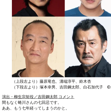
（上段左より）藤原竜也、溝端淳平、鈴木杏
（下段左より）塚本幸男、吉田鋼太郎、白石加代子 ©
演出・柳生宗矩役／吉田鋼太郎 コメント
間もなく蜷川さんの七回忌です。
ああ、もう七年経ってしまうのかと。