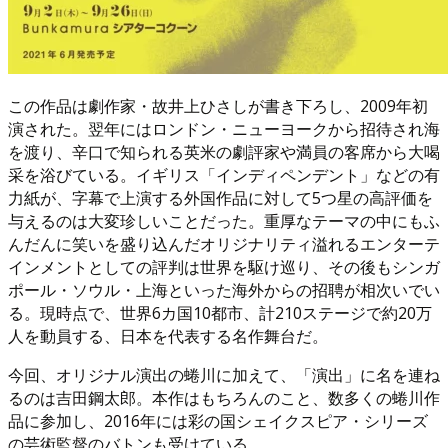
この作品は劇作家・故井上ひさしが書き下ろし、2009年初
演された。翌年にはロンドン・ニューヨークから招待され海
を渡り、辛口で知られる英米の劇評家や満員の客席から大喝
采を浴びている。イギリス「インディペンデント」などの有
力紙が、字幕で上演する外国作品に対して5つ星の高評価を
与えるのは大変珍しいことだった。重厚なテーマの中にもふ
んだんに笑いを盛り込んだオリジナリティ溢れるエンターテ
インメントとしての評判は世界を駆け巡り、その後もシンガ
ポール・ソウル・上海といった海外からの招聘が相次いでい
る。現時点で、世界6カ国10都市、計210ステージで約20万
人を動員する、日本を代表する名作舞台だ。
今回、オリジナル演出の蜷川に加えて、「演出」に名を連ね
るのは吉田鋼太郎。本作はもちろんのこと、数多くの蜷川作
品に参加し、2016年には彩の国シェイクスピア・シリーズ
の芸術監督のバトンも受けている。