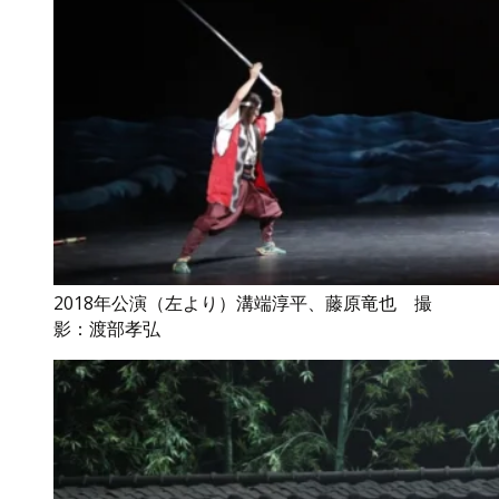
2018年公演（左より）溝端淳平、藤原竜也 撮
影：渡部孝弘