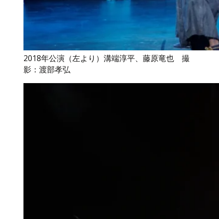
2018年公演（左より）溝端淳平、藤原竜也 撮
影：渡部孝弘