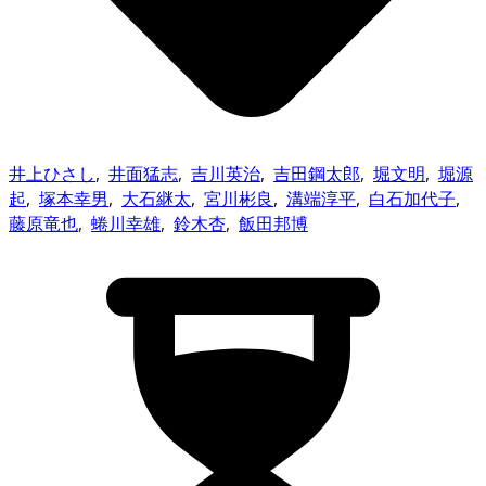
井上ひさし
,
井面猛志
,
吉川英治
,
吉田鋼太郎
,
堀文明
,
堀源
起
,
塚本幸男
,
大石継太
,
宮川彬良
,
溝端淳平
,
白石加代子
,
藤原竜也
,
蜷川幸雄
,
鈴木杏
,
飯田邦博