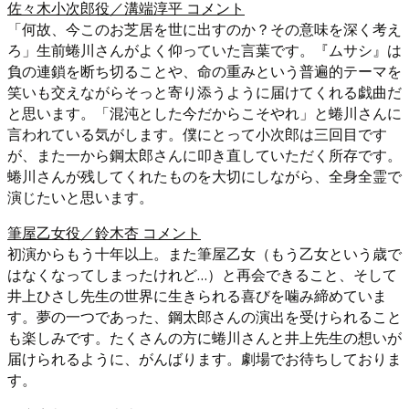
佐々木小次郎役／溝端淳平 コメント
「何故、今このお芝居を世に出すのか？その意味を深く考え
ろ」生前蜷川さんがよく仰っていた言葉です。『ムサシ』は
負の連鎖を断ち切ることや、命の重みという普遍的テーマを
笑いも交えながらそっと寄り添うように届けてくれる戯曲だ
と思います。「混沌とした今だからこそやれ」と蜷川さんに
言われている気がします。僕にとって小次郎は三回目です
が、また一から鋼太郎さんに叩き直していただく所存です。
蜷川さんが残してくれたものを大切にしながら、全身全霊で
演じたいと思います。
筆屋乙女役／鈴木杏 コメント
初演からもう十年以上。また筆屋乙女（もう乙女という歳で
はなくなってしまったけれど…）と再会できること、そして
井上ひさし先生の世界に生きられる喜びを噛み締めていま
す。夢の一つであった、鋼太郎さんの演出を受けられること
も楽しみです。たくさんの方に蜷川さんと井上先生の想いが
届けられるように、がんばります。劇場でお待ちしておりま
す。