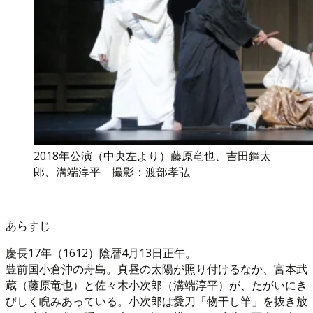
2018年公演（中央左より）藤原竜也、吉田鋼太
郎、溝端淳平 撮影：渡部孝弘
あらすじ
慶長17年（1612）陰暦4月13日正午。
豊前国小倉沖の舟島。真昼の太陽が照り付けるなか、宮本武
蔵（藤原竜也）と佐々木小次郎（溝端淳平）が、たがいにき
びしく睨みあっている。小次郎は愛刀「物干し竿」を抜き放