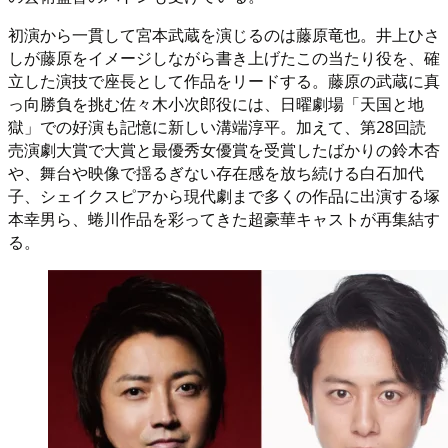
初演から一貫して宮本武蔵を演じるのは藤原竜也。井上ひさ
しが藤原をイメージしながら書き上げたこの当たり役を、確
立した演技で座長として作品をリードする。藤原の武蔵に真
っ向勝負を挑む佐々木小次郎役には、日曜劇場「天国と地
獄」での好演も記憶に新しい溝端淳平。加えて、第28回読
売演劇大賞で大賞と最優秀女優賞を受賞したばかりの鈴木杏
や、舞台や映像で揺るぎない存在感を放ち続ける白石加代
子、シェイクスピアから現代劇まで多くの作品に出演する塚
本幸男ら、蜷川作品を彩ってきた超豪華キャストが再集結す
る。