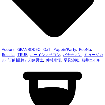
Aqours
,
GRANRODEO
,
OxT
,
Poppin’Party
,
ReoNa
,
Roselia
,
TRUE
,
オーイシマサヨシ
,
バナナマン
,
ミュージカ
ル『刀剣乱舞』刀剣男士
,
仲村宗悟
,
早見沙織
,
藍井エイル