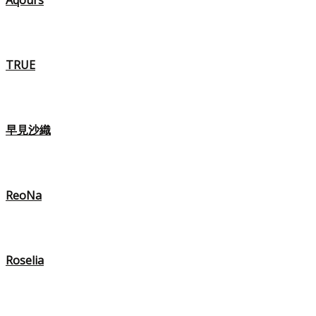
Aqours
TRUE
早見沙織
ReoNa
Roselia