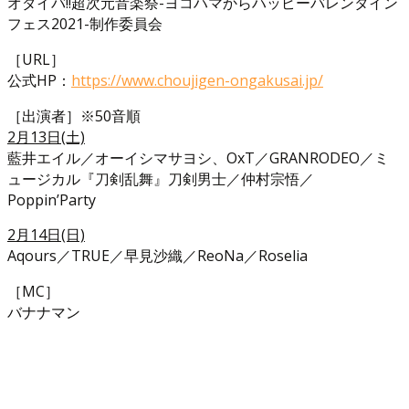
オダイバ!!超次元音楽祭-ヨコハマからハッピーバレンタイン
フェス2021-制作委員会
［URL］
公式HP：
https://www.choujigen-ongakusai.jp/
［出演者］※50音順
2月13日(土)
藍井エイル／オーイシマサヨシ、OxT／GRANRODEO／ミ
ュージカル『刀剣乱舞』刀剣男士／仲村宗悟／
Poppin’Party
2月14日(日)
Aqours／TRUE／早見沙織／ReoNa／Roselia
［MC］
バナナマン