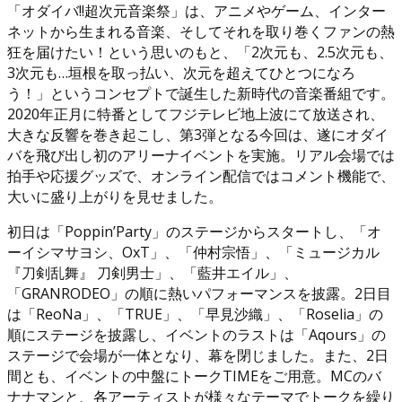
「オダイバ!!超次元音楽祭」は、アニメやゲーム、インター
ネットから生まれる音楽、そしてそれを取り巻くファンの熱
狂を届けたい！という思いのもと、「2次元も、2.5次元も、
3次元も…垣根を取っ払い、次元を超えてひとつになろ
う！」というコンセプトで誕生した新時代の音楽番組です。
2020年正月に特番としてフジテレビ地上波にて放送され、
大きな反響を巻き起こし、第3弾となる今回は、遂にオダイ
バを飛び出し初のアリーナイベントを実施。リアル会場では
拍手や応援グッズで、オンライン配信ではコメント機能で、
大いに盛り上がりを見せました。
初日は「Poppin’Party」のステージからスタートし、「オ
ーイシマサヨシ、OxT」、「仲村宗悟」、「ミュージカル
『刀剣乱舞』 刀剣男士」、「藍井エイル」、
「GRANRODEO」の順に熱いパフォーマンスを披露。2日目
は「ReoNa」、「TRUE」、「早見沙織」、「Roselia」の
順にステージを披露し、イベントのラストは「Aqours」の
ステージで会場が一体となり、幕を閉じました。また、2日
間とも、イベントの中盤にトークTIMEをご用意。MCのバ
ナナマンと、各アーティストが様々なテーマでトークを繰り