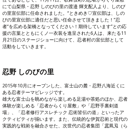
にて山梨県・忍野 しのびの里の渡邉 輝支配人より、しのび
の里宣伝部に任命されました。“ときめき♡宣伝部は、しの
びの里宣伝部に適任だと思い任命させて頂きました！”忍
者“を広める架橋となってください！期待しています”との応
援の言葉とともにくノ一衣装を進呈された6人は、来たる11
月21日のステージショーに向けて、忍者村の宣伝部として
活動をしていきます。
忍野 しのびの里
2015年10月にオープンした、富士山の麓・忍野八海近くに
ある忍者テーマビレッジです。
雄大な富士山を眺めながら楽しめる足湯や茶処のほか、忍者
体験が楽しめる「忍者からくり屋敷」や「忍野手裏剣道
場」、「忍者修行アスレチック 忍術皆伝の道」といったア
クティビティが揃います。また、伝統的な伊賀忍術と現代の
実践的な戦術を融合させた、次世代の忍者集団「靁凮刄（ら