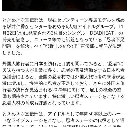
ときめき♡宣伝部は、現在セブンティーン専属モデルを務め
る坂井仁香がセンターを務める6人組アイドルグループ。11
月22日(水)に発売される3枚目のシングル「DEADHEAT」の
発売を記念し、ニュース等でも話題となっている「忍者不足
問題」を解決すべく”忍野 しのびの里” 宣伝部に就任が決定
しました。
外国人旅行者に日本を訪れた目的を聞いてみると、“忍者”に
興味を持つ人が非常に多く、忍者の普及活動をする日本忍者
協議会によると、全国の忍者村では外国人旅行者の来場が急
激に増加し、慢性的に忍者が不足しており、さらに外国人旅
行者の訪日が見込まれる2020年に向けて、雇用の機会の整
備も期待されています。特に激しい忍者ステージをこなせる
忍者人材の育成も課題となっています。
ときめき♡宣伝部は、アイドルとして年間50本以上のハー
ドなライブステージをこなし、忍者ステージの代役として適
任であるとして、11月11日、歌舞伎町の忍者からくり屋敷