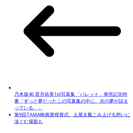
乃木坂46 若月佑美1st写真集「パレット」発売記念特
番「ずっと夢だったこの写真集の中に、次の夢が詰ま
っている。」
第9回TAMA映画賞授賞式、土屋太鳳こみ上げる想いに
涙ぐむ場面も