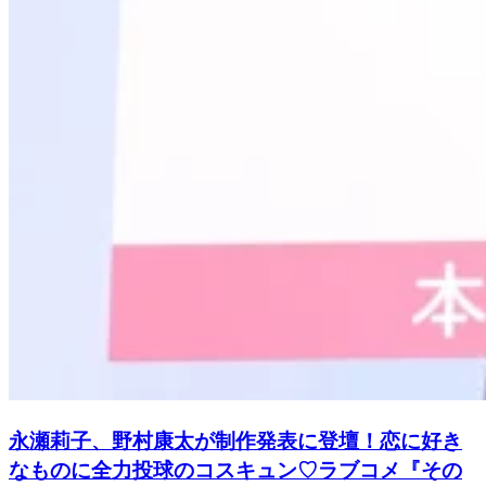
永瀬莉子、野村康太が制作発表に登壇！恋に好き
なものに全力投球のコスキュン♡ラブコメ『その