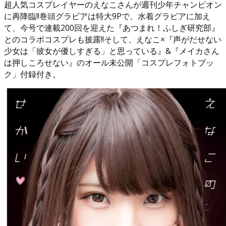
超人気コスプレイヤーのえなこさんが週刊少年チャンピオン
に再降臨!!巻頭グラビアは特大9Pで、水着グラビアに加え
て、今号で連載200回を迎えた『あつまれ！ふしぎ研究部』
とのコラボコスプレも披露!!そして、えなこ×『声がだせない
少女は「彼女が優しすぎる」と思っている』&『メイカさん
は押しころせない』のオール未公開「コスプレフォトブッ
ク」付録付き。