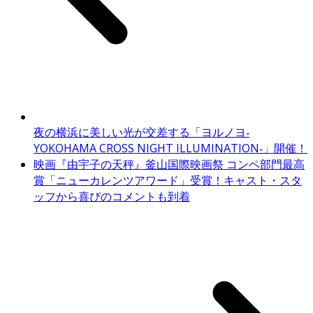
夜の横浜に美しい光が交差する「ヨルノヨ‐
YOKOHAMA CROSS NIGHT ILLUMINATION‐」開催！
映画『由宇子の天秤』釜山国際映画祭 コンペ部門最高
賞「ニューカレンツアワード」受賞！キャスト・スタ
ッフから喜びのコメントも到着