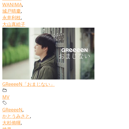
WANIMA
,
城戸晴慶
,
永井利枝
,
大山真絵子
GReeeeN「おまじない」
MV
GReeeeN
,
かとうみさと
,
大杉侑暉
,