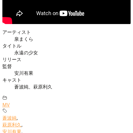
アーティスト
泉まくら
タイトル
永遠の少女
リリース
監督
安川有果
キャスト
蒼波純、萩原利久
MV
蒼波純
,
萩原利久
,
安川有果
,