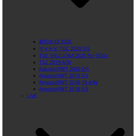
超FUJI-Q! 2020
マイナビ TGC 2020 S/S
TGC SHIZUOKA 2020 for SDGs
TGC 2019 A/W
RakutenFWT 2020 S/S
AmazonFWT 2019 S/S
AmazonFWT 2018-19 A/W
AmazonFWT 2018 S/S
LIVE