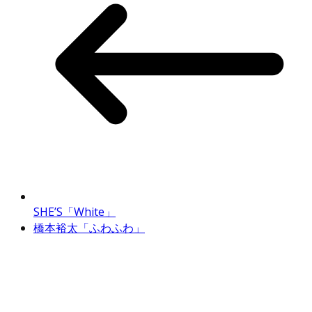
SHE’S「White」
橋本裕太「ふわふわ」