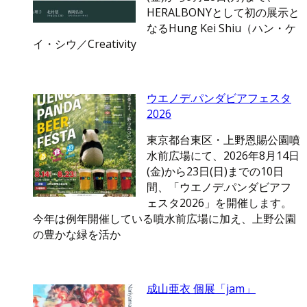
HERALBONYとして初の展示と
なるHung Kei Shiu（ハン・ケ
イ・シウ／Creativity
ウエノデ.パンダビアフェスタ
2026
東京都台東区・上野恩賜公園噴
水前広場にて、2026年8月14日
(金)から23日(日)までの10日
間、「ウエノデ.パンダビアフ
ェスタ2026」を開催します。
今年は例年開催している噴水前広場に加え、上野公園
の豊かな緑を活か
成山亜衣 個展「jam」