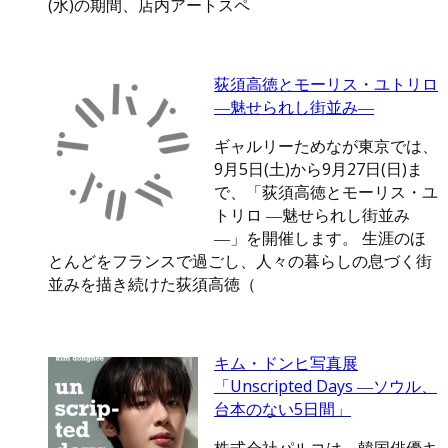
(水)の期間、店内アートスペ
荻須高徳とモーリス・ユトリロ
―魅せられし街並み―
ギャルリーためなが東京では、
9月5日(土)から9月27日(日)ま
で、「荻須高徳とモーリス・ユ
トリロ ―魅せられし街並み
―」を開催します。 生涯のほ
とんどをフランスで過ごし、人々の暮らしの息づく街
並みを描き続けた荻須高徳（
キム・ドンヒ写真展
「Unscripted Days ―ソウル、
台本のない5日間」