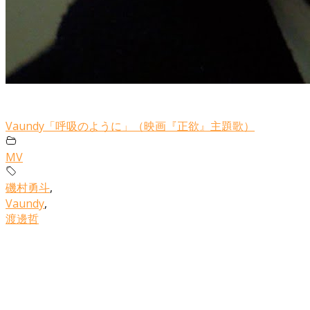
Vaundy「呼吸のように」（映画『正欲』主題歌）
MV
磯村勇斗
,
Vaundy
,
渡邊哲