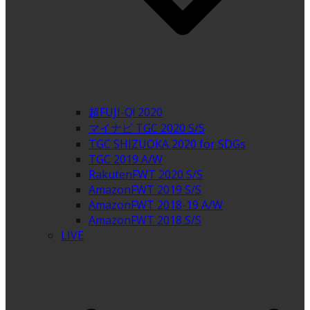
超FUJI-Q! 2020
マイナビ TGC 2020 S/S
TGC SHIZUOKA 2020 for SDGs
TGC 2019 A/W
RakutenFWT 2020 S/S
AmazonFWT 2019 S/S
AmazonFWT 2018-19 A/W
AmazonFWT 2018 S/S
LIVE