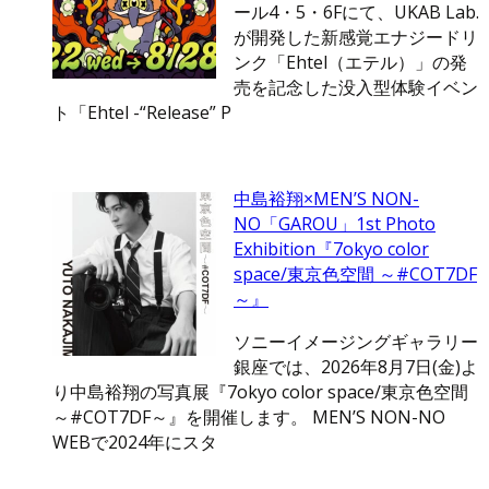
ール4・5・6Fにて、UKAB Lab.
が開発した新感覚エナジードリ
ンク「Ehtel（エテル）」の発
売を記念した没入型体験イベン
ト「Ehtel -“Release” P
中島裕翔×MEN’S NON-
NO「GAROU」1st Photo
Exhibition『7okyo color
space/東京色空間 ～#COT7DF
～』
ソニーイメージングギャラリー
銀座では、2026年8月7日(金)よ
り中島裕翔の写真展『7okyo color space/東京色空間
～#COT7DF～』を開催します。 MEN’S NON-NO
WEBで2024年にスタ