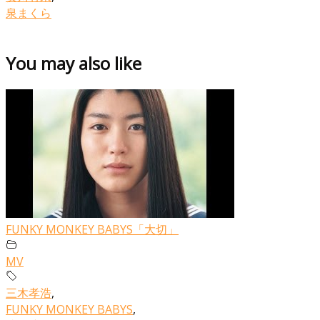
泉まくら
You may also like
FUNKY MONKEY BABYS「大切」
MV
三木孝浩
,
FUNKY MONKEY BABYS
,