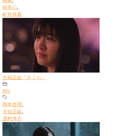
桃果
,
朝見心
,
町井祥真
大知正紘「さくら」
MV
岡本杏理
,
大知正紘
,
茂村洋介