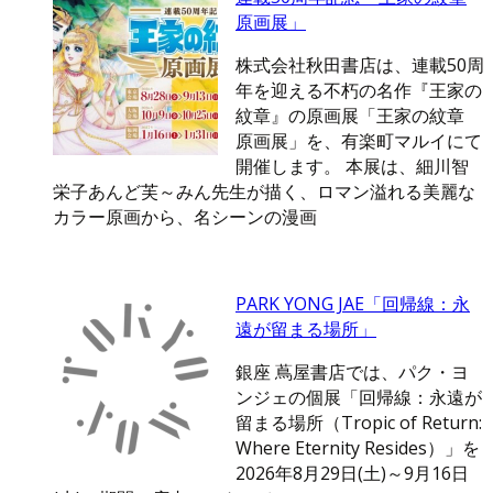
原画展」
株式会社秋田書店は、連載50周
年を迎える不朽の名作『王家の
紋章』の原画展「王家の紋章
原画展」を、有楽町マルイにて
開催します。 本展は、細川智
栄子あんど芙～みん先生が描く、ロマン溢れる美麗な
カラー原画から、名シーンの漫画
PARK YONG JAE「回帰線：永
遠が留まる場所」
銀座 蔦屋書店では、パク・ヨ
ンジェの個展「回帰線：永遠が
留まる場所（Tropic of Return:
Where Eternity Resides）」を
2026年8月29日(土)～9月16日