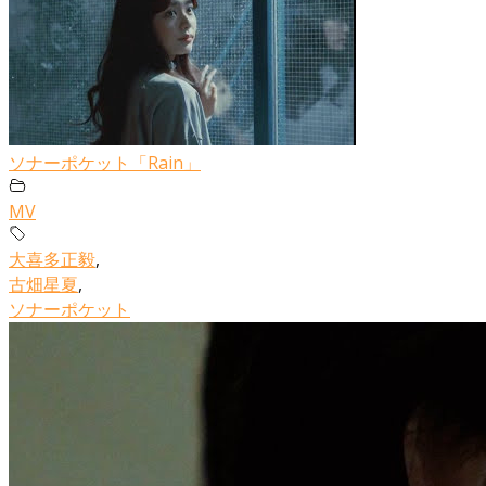
ソナーポケット「Rain」
MV
大喜多正毅
,
古畑星夏
,
ソナーポケット